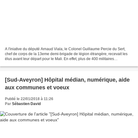
A l'iniative du député Arnaud Viala, le Colonel Guillaume Percie du Sert,
chef de corps de la 13eme demi-brigade de légion étrangère, recevait les
élus avant leur départ pour le Mali. En effet, plus de 400 militaires
aveyronnais vont étre déployés, dans...
[Sud-Aveyron] Hôpital médian, numérique, aide
aux communes et voeux
Publié le 22/01/2018 à 11:26
Par
Sébastien David