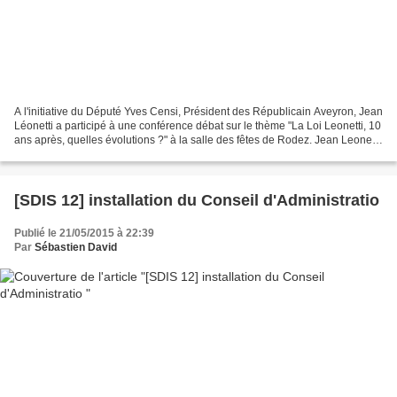
A l'initiative du Député Yves Censi, Président des Républicain Aveyron, Jean
Léonetti a participé à une conférence débat sur le thème "La Loi Leonetti, 10
ans après, quelles évolutions ?" à la salle des fêtes de Rodez. Jean Leonetti
est médecin, ancien...
[SDIS 12] installation du Conseil d'Administratio
Publié le 21/05/2015 à 22:39
Par
Sébastien David