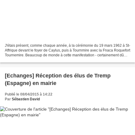
J'étais présent, comme chaque année, à la cérémonie du 19 mars 1962 à St-
Affrique devant le foyer de Caylus, puis à Tournmire avec la Fnaca Roquefort
Tournemire. Beaucoup de monde à cette manifestation - certainement dû
aux élections qui approchent -....
[Echanges] Réception des élus de Tremp
(Espagne) en mairie
Publié le 08/04/2015 à 14:22
Par
Sébastien David