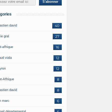
gories
astien david
40
ie gral
27
t-affrique
16
aud viala
12
yron
12
t-Affrique
8
astien david
8
in marc
6
seil départemental
6