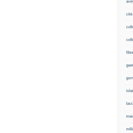
ave
cité
coll
coll
fibr
gae
gs
isl
lar
mai
mill