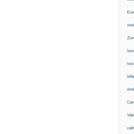
Eur
sie
Zon
lau
tou
tél
émil
Can
Vab
calm