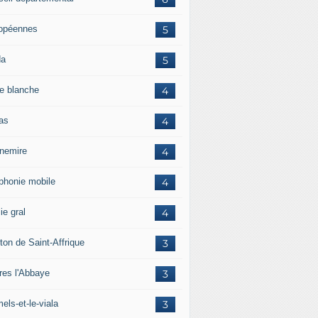
opéennes
5
da
5
e blanche
4
ras
4
rnemire
4
éphonie mobile
4
ie gral
4
ton de Saint-Affrique
3
res l'Abbaye
3
els-et-le-viala
3