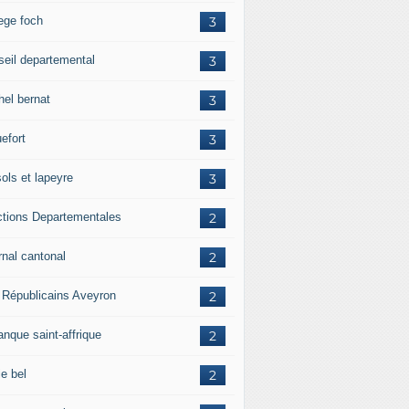
lege foch
3
seil departemental
3
hel bernat
3
efort
3
ols et lapeyre
3
ctions Departementales
2
rnal cantonal
2
 Républicains Aveyron
2
anque saint-affrique
2
ie bel
2