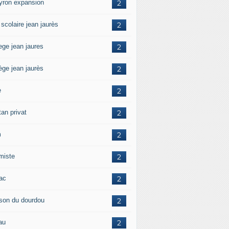
yron expansion
2
 scolaire jean jaurès
2
ege jean jaures
2
ège jean jaurès
2
e
2
tan privat
2
m
2
amiste
2
zac
2
son du dourdou
2
au
2