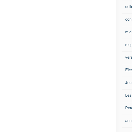
col
con
mic
roqu
vers
Ele
Jou
Les
Pet
ann