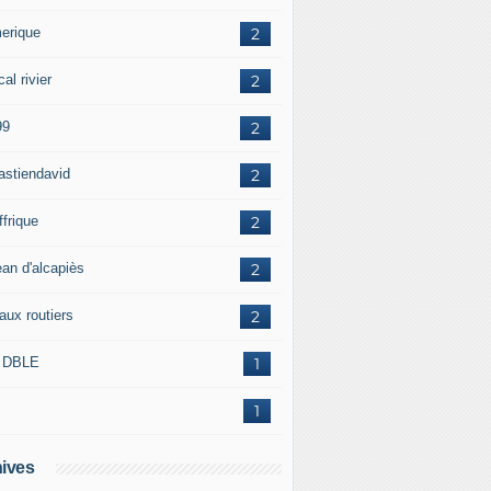
erique
2
al rivier
2
99
2
astiendavid
2
ffrique
2
ean d'alcapiès
2
aux routiers
2
 DBLE
1
1
ives