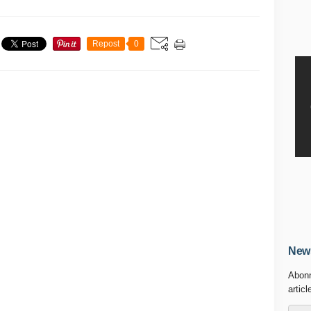
Repost
0
News
Abonn
articl