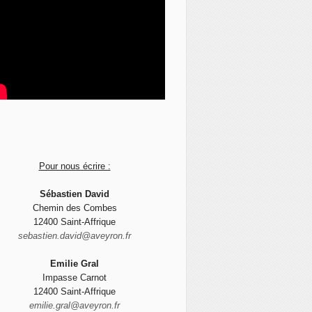
Pour nous écrire :
Sébastien David
Chemin des Combes
12400 Saint-Affrique
sebastien.david@aveyron.fr
Emilie Gral
Impasse Carnot
12400 Saint-Affrique
emilie.gral@aveyron.fr