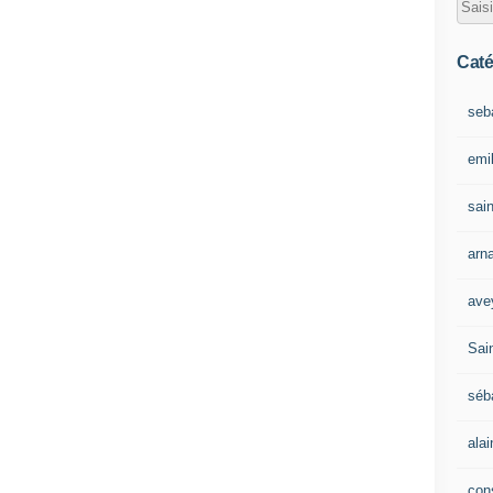
Caté
seb
emil
sain
arn
ave
Sain
séb
ala
con