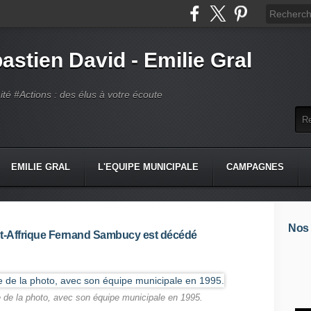
astien David - Emilie Gral
té #Actions : des élus à votre écoute
EMILIE GRAL
L'EQUIPE MUNICIPALE
CAMPAGNES
Nos
t-Affrique Fernand Sambucy est décédé
de la photo, avec son équipe municipale en 1995.