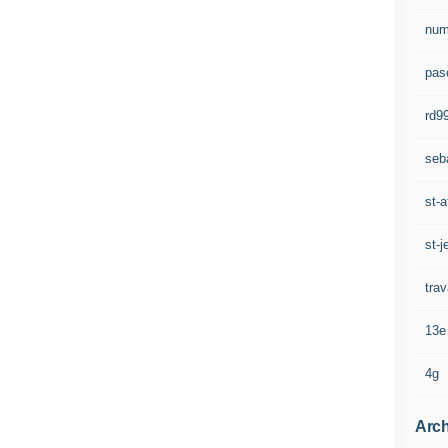
num
pasc
rd9
seb
st-a
st-j
trav
13e
4g
Arch