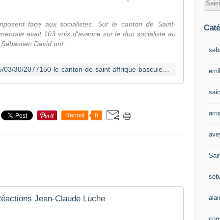
mposent face aux socialistes. Sur le canton de Saint-
Caté
mentale avait 103 voix d'avance sur le duo socialiste au
t Sébastien David ont ...
seb
http://www.ladepeche.fr/article/2015/03/30/2077150-le-canton-de-saint-affrique-bascule-a-droite.html
emil
sain
arn
Repost
0
ave
Sain
séb
ala
éactions Jean-Claude Luche
con