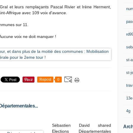
e
n
Gral et leurs remplaçants Pascal Rivier et Irène Herment,
num
v
aint-Affrique avec 109 voix d'avance.
a
pasc
d
mmunes sur 11.
e
rd9
l
Aucune voix ne doit manquer !
'
seb
i
n
t
st-a
é
r
st-j
ê
Repost
0
t
trav
d
u
13e
c
Départementales...
a
4g
n
t
o
Sébastien David shared
Arch
n
Elections Départementales