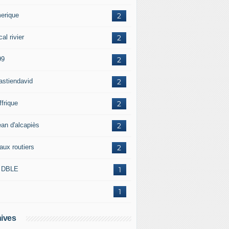
erique
2
al rivier
2
99
2
astiendavid
2
ffrique
2
ean d'alcapiès
2
aux routiers
2
 DBLE
1
1
ives