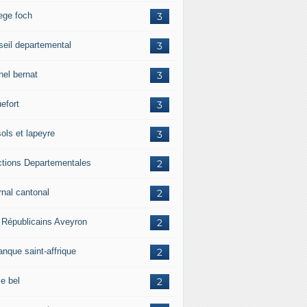
lege foch
3
seil departemental
3
hel bernat
3
efort
3
ols et lapeyre
3
ctions Departementales
2
rnal cantonal
2
 Républicains Aveyron
2
anque saint-affrique
2
entales] En tête au 1er tour, et dans plus de la moitié des 
ie bel
2