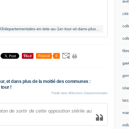
ave
w
w
cité
.
s
e
coll
http://www.sebastiendavid.fr/2015/03/departementales-en-tete-au-1er-tour-et-dans-plus-de-la-moitie-des-communes-mobilisation-generale-pour-le-2eme-tour.html
b
a
coll
s
t
fibr
i
Repost
0
e
gae
n
d
gs
a
our, et dans plus de la moitié des communes :
v
tour !
isl
i
Publié dans
#Elections Departementales
d
.
lar
f
nton de sortir de cette opposition stérile au
r
mai
I
l
mill