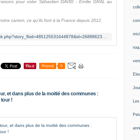
raisons pour voter Sébastien DAVID - Emilie GRAL au
col
notre canton, ce qu'ils font à la France depuis 2012.
con
x, S. David et É. Gral ne cumuleront pas leur nouveau
mic
https://www.facebook.com/permalink.php?story_fbid=485125531644878&id=268886233268810
x. Ils seront des élus à temps plein.
roqu
'immobilisme du précédent Conseiller Général de Saint-
 soutenir à l'assemblée départementale des projets pour
vers
Repost
0
Ele
le, S. David et É. Gral œuvreront pour un développement
is locaux.
Jou
our, et dans plus de la moitié des communes :
iendront à la majorité départementale. En défendant les
tour !
Les
e l'assemblée, ils obtiendront plus facilement des
canton.
Pet
sons ….
[Départem
ann
ter Sébastien David et Emilie Gral !
w