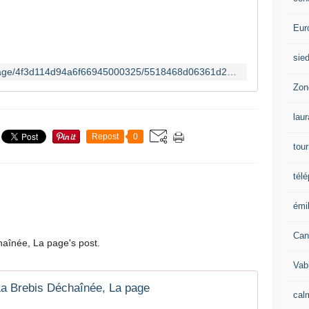
Eur
sie
http://api.dmcloud.net/player/pubpage/4f3d114d94a6f66945000325/5518468d06361d2260368467/b56e89a74df5481e9d930d1d6c25d723
Zon
lau
Repost
0
tou
tél
émil
Can
aînée, La page's post.
Vab
La Brebis Déchaînée, La page
calm