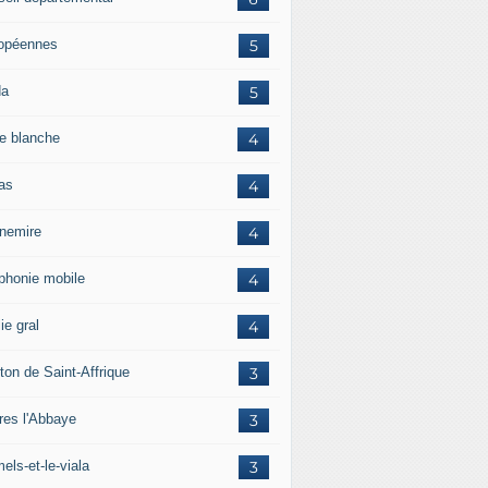
opéennes
5
da
5
e blanche
4
ras
4
rnemire
4
éphonie mobile
4
ie gral
4
ton de Saint-Affrique
3
res l'Abbaye
3
els-et-le-viala
3