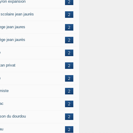
yron expansion
2
 scolaire jean jaurès
2
ege jean jaures
2
ège jean jaurès
2
e
2
tan privat
2
m
2
amiste
2
zac
2
son du dourdou
2
au
2