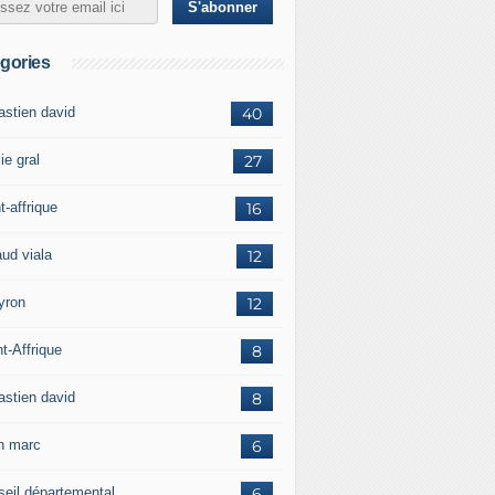
gories
astien david
40
ie gral
27
t-affrique
16
aud viala
12
yron
12
t-Affrique
8
astien david
8
in marc
6
seil départemental
6