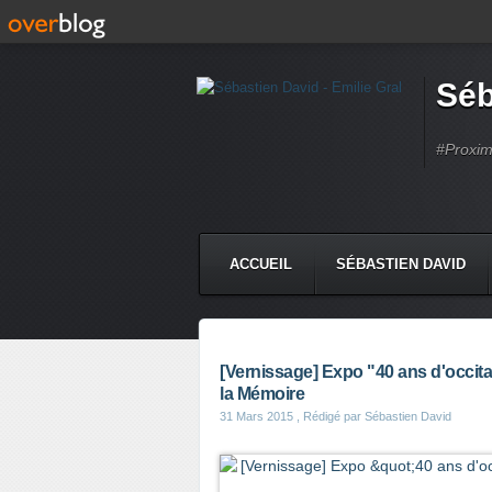
Séb
#Proximi
ACCUEIL
SÉBASTIEN DAVID
[Vernissage] Expo "40 ans d'occitan
la Mémoire
31 Mars 2015
, Rédigé par Sébastien David