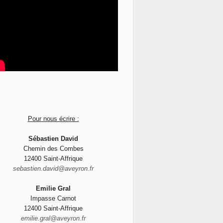
Pour nous écrire :
Sébastien David
Chemin des Combes
12400 Saint-Affrique
sebastien.david@aveyron.fr
Emilie Gral
Impasse Carnot
12400 Saint-Affrique
emilie.gral@aveyron.fr