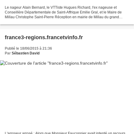
Le nageur Alain Bernard, le VTTiste Hugues Richard, l'ex nageuse et
Conseillère Départementale de Saint-Affrique Emilie Gral, et le Maire de
Millau Christophe Saint-Pierre Réception en mairie de Millau du grand
champion Alain Bernard invité du SOM natation...
france3-regions.francetvinfo.fr
Publié le 18/06/2015 à 21:36
Par
Sébastien David
L'arroseur arrosé : Alors que Monsieur Fauconnier avait intenté un recours