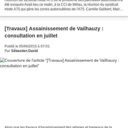
Réunion du syndicat mixte A75 ou le problème des panneaux autoroutiers a
été evoqués Avait lieu ce matin, à la CCI de Millau, la réunion du syndicat
mixte A75 qui gère les zones autoroutières de l'A75. Camille Galibert, Maire
et Conseiller Départemental...
[Travaux] Assainissement de Vailhauzy :
consultation en juillet
Publié le 05/06/2015 à 07:01
Par
Sébastien David
Alors que les travaux d'assainissement des villages et hameaux de la