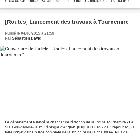
Croix de Crépounac, va faire l'objet d'une purge complète de la structure de
la chaussée. Plus de 18000...
[Routes] Lancement des travaux à Tournemire
Publié le 04/06/2015 à 21:59
Par
Sébastien David
Le département a lancé le chantier de réfection de la Route Tournemire - Le
Viala-du-pas-de-Jaux. L'épingle d'Anglan, jusqu'à la Croix de Crépounac, va
faire l'objet d'une purge complète de la structure de la chaussée. Plus de
18000 m3 de gravats vont...