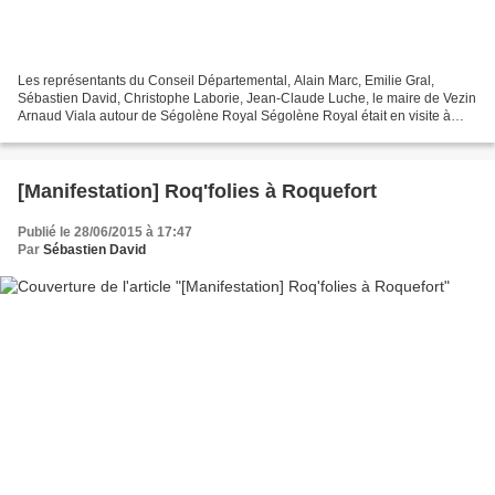
Les représentants du Conseil Départemental, Alain Marc, Emilie Gral,
Sébastien David, Christophe Laborie, Jean-Claude Luche, le maire de Vezin
Arnaud Viala autour de Ségolène Royal Ségolène Royal était en visite à
Nant pour signer des conventions avec...
[Manifestation] Roq'folies à Roquefort
Publié le 28/06/2015 à 17:47
Par
Sébastien David