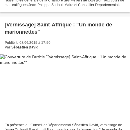
l'assemblée générale de la Chambre des Métiers de l'Aveyron, aux côtés de
mes collègues Jean-Philippe Sadoul, Maire et Conseiller Departemental de
Luc-la-Primaube, Anne-Sophie Monestier,...
[Vernissage] Saint-Affrique : "Un monde de
marionnettes"
Publié le 08/06/2015 à 17:50
Par
Sébastien David
En présence du Conseiller Départemental Sébastien David, vernissage de
l'expo Ce lundi 8 mai avait lieu le vernissage de l'exposition "Un monde de