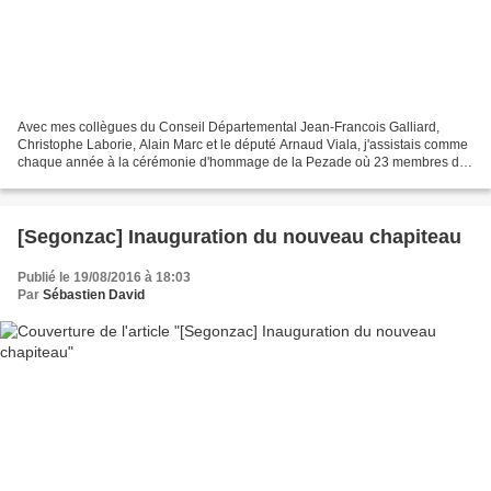
Avec mes collègues du Conseil Départemental Jean-Francois Galliard,
Christophe Laborie, Alain Marc et le député Arnaud Viala, j'assistais comme
chaque année à la cérémonie d'hommage de la Pezade où 23 membres du
Maquis Paul Clé, et 1 aviateur américain...
[Segonzac] Inauguration du nouveau chapiteau
Publié le 19/08/2016 à 18:03
Par
Sébastien David