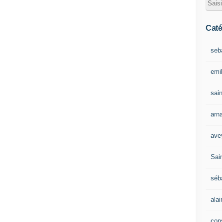
Caté
seb
emil
sain
arn
ave
Sain
séb
ala
con