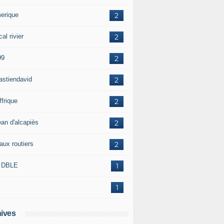
erique
2
al rivier
2
99
2
astiendavid
2
ffrique
2
ean d'alcapiès
2
aux routiers
2
 DBLE
1
1
ives