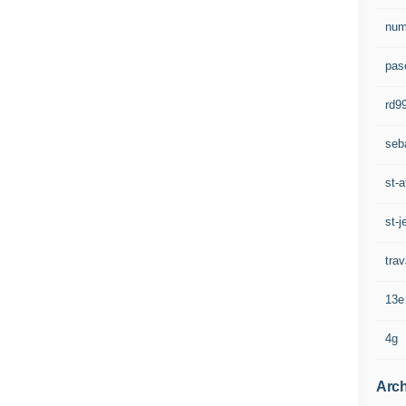
num
pasc
rd9
seb
st-a
st-j
trav
13e
4g
Arch