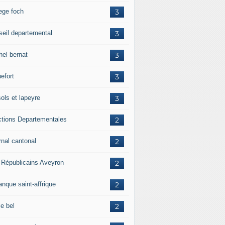
lege foch
3
seil departemental
3
hel bernat
3
efort
3
ols et lapeyre
3
ctions Departementales
2
rnal cantonal
2
 Républicains Aveyron
2
anque saint-affrique
2
ie bel
2