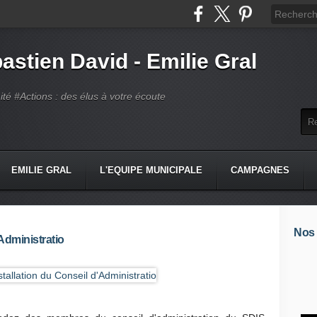
astien David - Emilie Gral
té #Actions : des élus à votre écoute
EMILIE GRAL
L'EQUIPE MUNICIPALE
CAMPAGNES
Nos
'Administratio