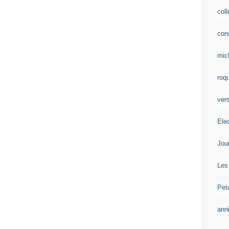
col
con
mic
roqu
vers
Ele
Jou
Les
Pet
ann