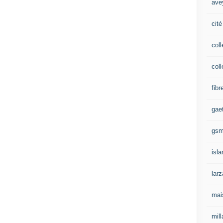
ave
cité
coll
coll
fibr
gae
gs
isl
lar
mai
mill