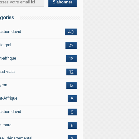
gories
astien david
40
ie gral
27
t-affrique
16
aud viala
12
yron
12
t-Affrique
8
astien david
8
in marc
6
seil départemental
6