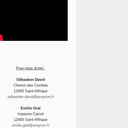
Pour nous écrire :
Sébastien David
Chemin des Combes
12400 Saint-Affrique
sebastien.david@aveyron.fr
Emilie Gral
Impasse Carnot
12400 Saint-Affrique
emilie.gral@aveyron.fr