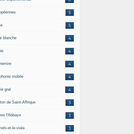
opéennes
5
da
5
e blanche
4
ras
4
rnemire
4
éphonie mobile
4
ie gral
4
ton de Saint-Affrique
3
res l'Abbaye
3
els-et-le-viala
3