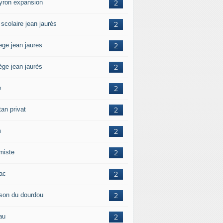
yron expansion
2
 scolaire jean jaurès
2
ege jean jaures
2
ège jean jaurès
2
e
2
tan privat
2
m
2
amiste
2
zac
2
son du dourdou
2
au
2