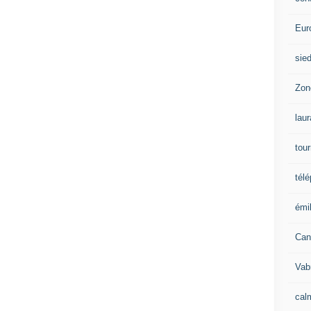
Eur
sie
Zon
lau
tou
tél
émil
Can
Vab
calm