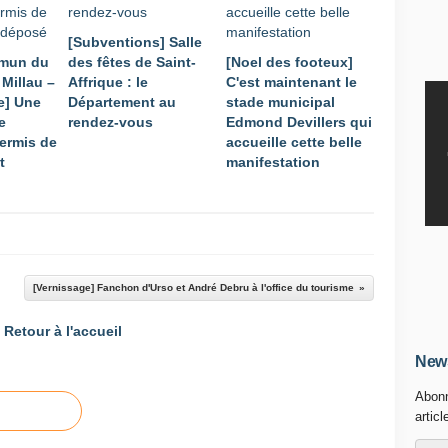
[Subventions] Salle
mmun du
des fêtes de Saint-
[Noel des footeux]
Millau –
Affrique : le
C'est maintenant le
e] Une
Département au
stade municipal
e
rendez-vous
Edmond Devillers qui
permis de
accueille cette belle
t
manifestation
[Vernissage] Fanchon d'Urso et André Debru à l'office du tourisme
Retour à l'accueil
News
Abonn
articl