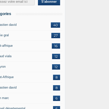
gories
astien david
40
ie gral
27
t-affrique
16
aud viala
12
yron
12
t-Affrique
8
astien david
8
in marc
6
seil départemental
6