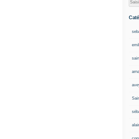
Caté
seb
emil
sain
arn
ave
Sain
séb
ala
con