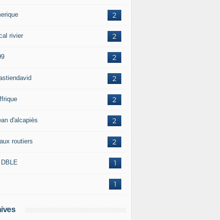
erique
2
al rivier
2
99
2
astiendavid
2
ffrique
2
ean d'alcapiès
2
aux routiers
2
 DBLE
1
1
ives