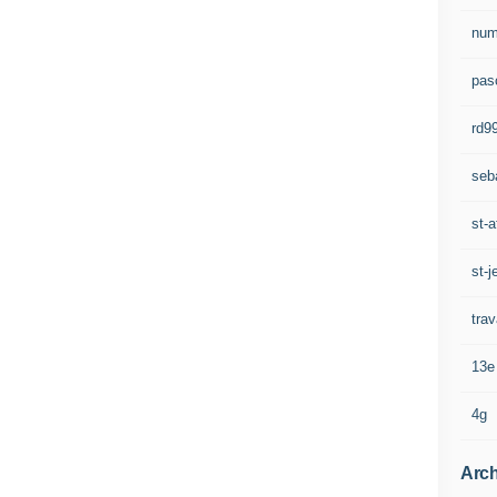
num
pasc
rd9
seb
st-a
st-j
trav
13e
4g
Arch