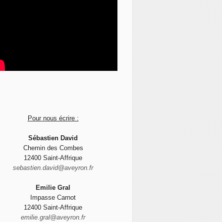
Pour nous écrire :
Sébastien David
Chemin des Combes
12400 Saint-Affrique
sebastien.david@aveyron.fr
Emilie Gral
Impasse Carnot
12400 Saint-Affrique
emilie.gral@aveyron.fr