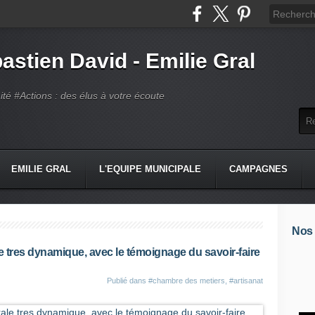
astien David - Emilie Gral
té #Actions : des élus à votre écoute
EMILIE GRAL
L'EQUIPE MUNICIPALE
CAMPAGNES
Nos
 tres dynamique, avec le témoignage du savoir-faire
Publié dans
#chambre des metiers
,
#artisanat