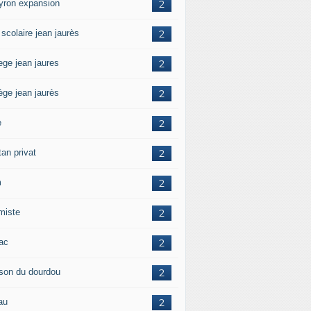
yron expansion
2
 scolaire jean jaurès
2
ege jean jaures
2
ège jean jaurès
2
e
2
tan privat
2
m
2
amiste
2
zac
2
son du dourdou
2
au
2