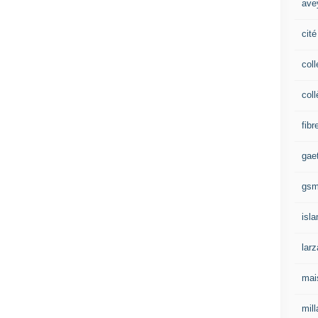
ave
cité
coll
coll
fibr
gae
gs
isl
lar
mai
mill