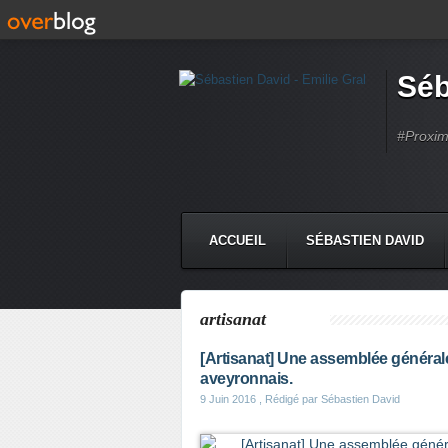
Séb
#Proximi
ACCUEIL
SÉBASTIEN DAVID
artisanat
[Artisanat] Une assemblée générale
aveyronnais.
9 Juin 2016
, Rédigé par Sébastien David