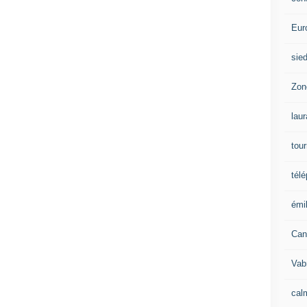
Eur
sie
Zon
lau
tou
tél
émil
Can
Vab
calm