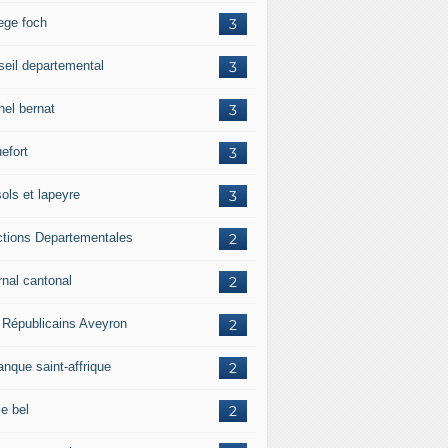
lege foch
3
seil departemental
3
hel bernat
3
efort
3
ols et lapeyre
3
ctions Departementales
2
rnal cantonal
2
 Républicains Aveyron
2
anque saint-affrique
2
ie bel
2