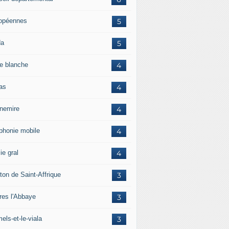
opéennes
5
da
5
e blanche
4
ras
4
rnemire
4
éphonie mobile
4
ie gral
4
ton de Saint-Affrique
3
res l'Abbaye
3
els-et-le-viala
3