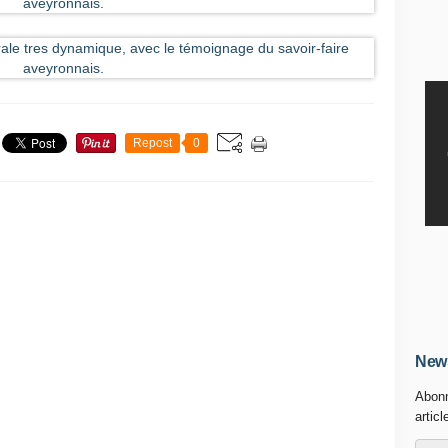
Repost
0
News
Abonn
articl