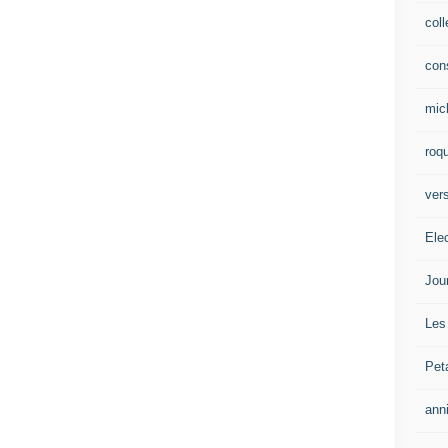
col
con
mic
roqu
vers
Ele
Jou
Les
Pet
ann