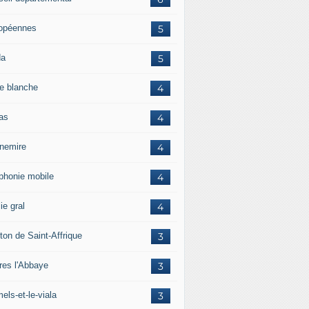
opéennes
5
da
5
e blanche
4
ras
4
rnemire
4
éphonie mobile
4
ie gral
4
ton de Saint-Affrique
3
res l'Abbaye
3
els-et-le-viala
3