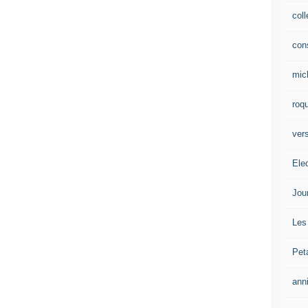
col
con
mic
roqu
vers
Ele
Jou
Les
Pet
ann