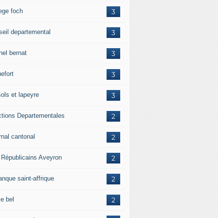
lege foch
3
seil departemental
3
hel bernat
3
efort
3
ols et lapeyre
3
ctions Departementales
2
rnal cantonal
2
 Républicains Aveyron
2
anque saint-affrique
2
ie bel
2