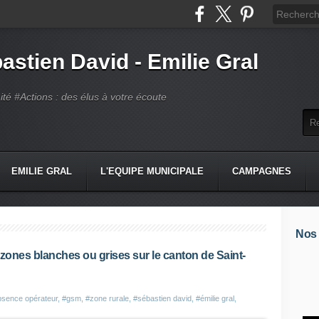
astien David - Emilie Gral
té #Actions : des élus à votre écoute
EMILIE GRAL
L'EQUIPE MUNICIPALE
CAMPAGNES
Nos
 zones blanches ou grises sur le canton de Saint-
bsence opérateur
,
#gsm
,
#zone rurale
,
#sébastien david
,
#émilie gral
,