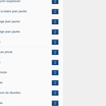
yron expansion
2
 scolaire jean jaurès
2
ege jean jaures
2
ège jean jaurès
2
e
2
tan privat
2
m
2
amiste
2
zac
2
son du dourdou
2
au
2