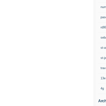
num
pasc
rd9
seb
st-a
st-j
trav
13e
4g
Arch