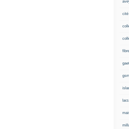
ave
cité
coll
coll
fibr
gae
gs
isl
lar
mai
mill