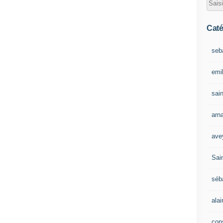
Caté
seb
emil
sain
arn
ave
Sain
séb
ala
con