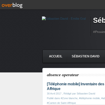
Séb
#Proximi
ACCUEIL
SÉBASTIEN DAVID
absence operateur
[Téléphonie mobile] Inventaire des
Affrique
30 Avril 2017
, Rédigé par Sébastien David
Publié dans
#Zone blanche
,
#téléphonie mobile
,
#a
#Canton de Saint-Affrique