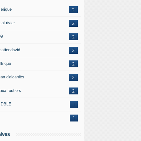
erique
2
al rivier
2
99
2
astiendavid
2
ffrique
2
ean d'alcapiès
2
aux routiers
2
 DBLE
1
1
ives