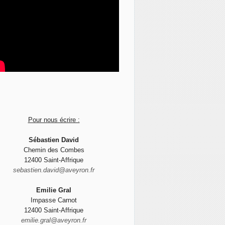
Pour nous écrire :
Sébastien David
Chemin des Combes
12400 Saint-Affrique
sebastien.david@aveyron.fr
Emilie Gral
Impasse Carnot
12400 Saint-Affrique
emilie.gral@aveyron.fr