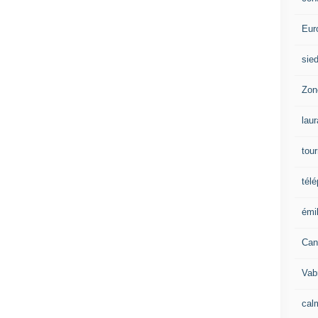
Eur
sie
Zon
lau
tou
tél
émil
Can
Vab
calm