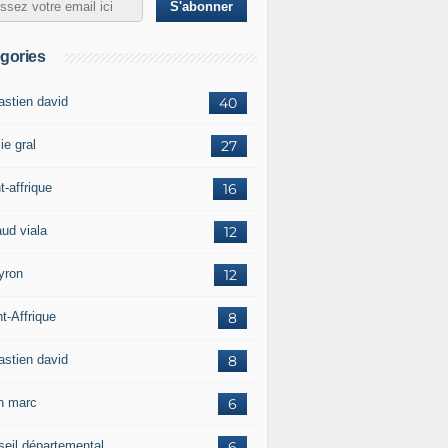
gories
astien david
40
ie gral
27
t-affrique
16
aud viala
12
yron
12
t-Affrique
8
astien david
8
in marc
6
seil départemental
6