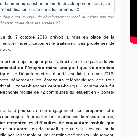
umérique est un enjeu de développement local, au même titre que
trification rurale dans les années 20.
que du 7 octobre 2016 prévoit la mise en place de la
éliorer l’identification et le traitement des problèmes de
uraux.
st un enjeu majeur pour l’attractivité et la qualité de vie
emental de l’Aveyron mène une politique volontariste
ique.
Le Département s’est porté candidat, en mai 2016,
ites hébergeant les émetteurs téléphoniques des trois
ional « zones-blanches centres-bourgs », comme cela fut
téléphonie mobile de 72 communes qui étaient en « zones-
on entend poursuivre son engagement pour préparer notre
 numérique. Pour pallier les défaillances de réseau mobile,
e remonter les difficultés de couverture mobile que
t sur votre lieu de travail
, que ce soit l’absence ou la
ile par l’ensemble ou par certains opérateurs uniquement,