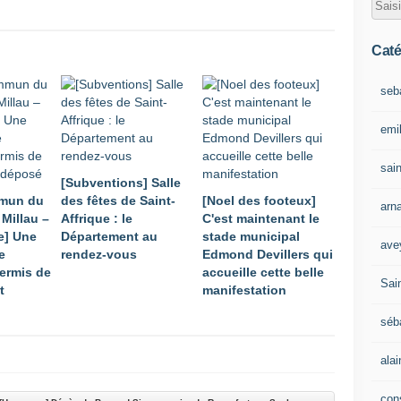
Caté
seb
emil
sain
[Subventions] Salle
mmun du
des fêtes de Saint-
[Noel des footeux]
arn
Millau –
Affrique : le
C'est maintenant le
e] Une
Département au
stade municipal
ave
e
rendez-vous
Edmond Devillers qui
permis de
accueille cette belle
Sain
t
manifestation
séb
ala
con