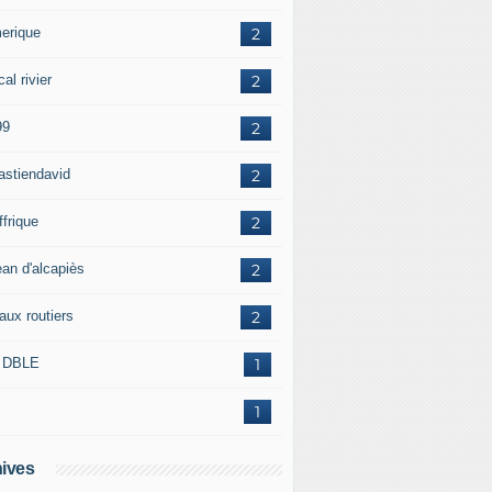
erique
2
al rivier
2
99
2
astiendavid
2
ffrique
2
ean d'alcapiès
2
aux routiers
2
 DBLE
1
1
ives