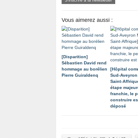
S'inscrire à la newsletter
Vous aimerez aussi :
[Disparition]
Sébastien David rend
hommage au borélien
[Hôpital co
Pierre Guiraldenq
Sud-Aveyron 
Saint-Affriqu
étape majeur
franchie, le 
construire es
déposé