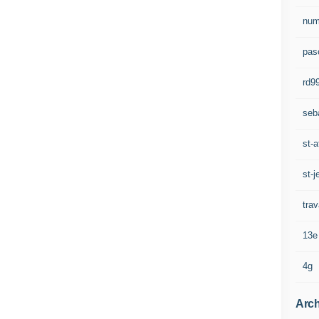
num
pasc
rd9
seb
st-a
st-j
trav
13e
4g
Arch