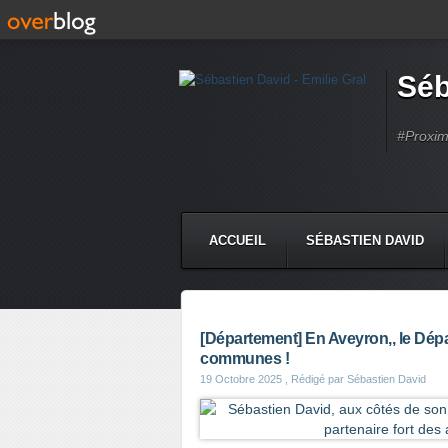
Séb
#Proximi
ACCUEIL
SÉBASTIEN DAVID
[Département] En Aveyron,, le Dépa
communes !
19 Octobre 2025
, Rédigé par Sébastien David