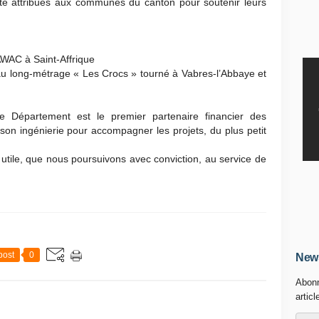
té attribués aux communes du canton pour soutenir leurs
AWAC à Saint-Affrique
 au long-métrage « Les Crocs » tourné à Vabres-l’Abbaye et
e Département est le premier partenaire financier des
son ingénierie pour accompagner les projets, du plus petit
et utile, que nous poursuivons avec conviction, au service de
post
0
News
Abonn
articl