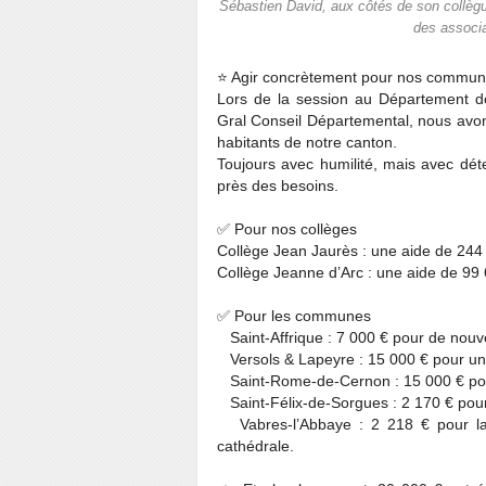
Sébastien David, aux côtés de son collègu
des associa
⭐ Agir concrètement pour nos commune
Lors de la session au Département d
Gral Conseil Départemental, nous avon
habitants de notre canton.
Toujours avec humilité, mais avec déte
près des besoins.
✅ Pour nos collèges
Collège Jean Jaurès : une aide de 244
Collège Jeanne d’Arc : une aide de 99
✅ Pour les communes
Saint-Affrique : 7 000 € pour de nouve
Versols & Lapeyre : 15 000 € pour un
Saint-Rome-de-Cernon : 15 000 € pour
Saint-Félix-de-Sorgues : 2 170 € pou
Vabres-l’Abbaye : 2 218 € pour la 
cathédrale.