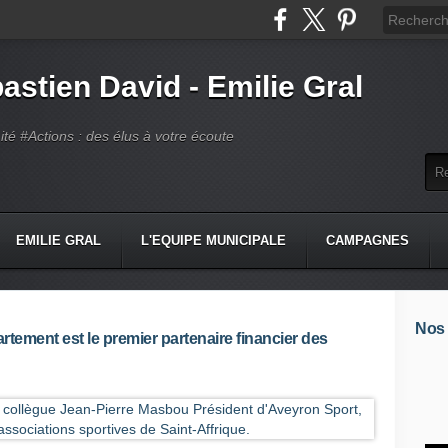
astien David - Emilie Gral
té #Actions : des élus à votre écoute
EMILIE GRAL
L'EQUIPE MUNICIPALE
CAMPAGNES
Nos
rtement est le premier partenaire financier des