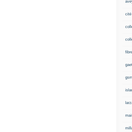
ave
cité
coll
coll
fibr
gae
gs
isl
lar
mai
mill