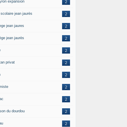
yron expansion
2
 scolaire jean jaurès
2
ege jean jaures
2
ège jean jaurès
2
e
2
tan privat
2
m
2
amiste
2
zac
2
son du dourdou
2
au
2