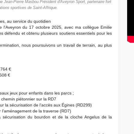
e Jean-Pierre Masbou Président d'Aveyron Sport, partenaire fort
tions sportives de Saint-Affrique.
s, au service du quotidien
e l'Aveyron du 17 octobre 2025, avec ma collègue Emilie
s défendu et obtenu plusieurs soutiens essentiels pour les
rmination, nous poursuivons un travail de terrain, au plus
 764 €
 608 €
aux jeux pour enfants dans les parcs ;
 chemin piétonnier sur la RD7
 la sécurisation de l’accès aux Égines (RD299)
r l’aménagement de la traverse (RD7)
sécurisation du bourdon et de la cloche Angelus de la