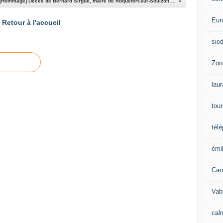
[Hommage] Décès de Bernard Sirgue, maire de Roquefort-sur-Soulzon : Un personnage entier, un homme de conviction, profondément amoureux de Roquefort
Eur
Retour à l'accueil
sie
Zon
lau
tou
tél
émil
Can
Vab
calm