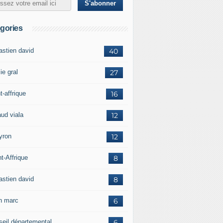
gories
astien david
40
ie gral
27
t-affrique
16
aud viala
12
yron
12
t-Affrique
8
astien david
8
in marc
6
seil départemental
6