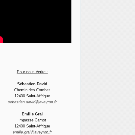
Pour nous écrire :
Sébastien David
Chemin des Combes
12400 Saint-Affrique
sebastien.david@aveyron.fr
Emilie Gral
Impasse Carnot
12400 Saint-Affrique
emilie.gral@aveyron.fr