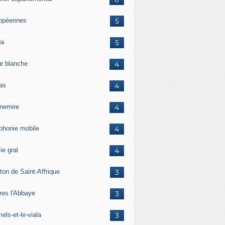
opéennes
5
da
5
e blanche
4
ras
4
rnemire
4
éphonie mobile
4
ie gral
4
ton de Saint-Affrique
3
res l'Abbaye
3
els-et-le-viala
3