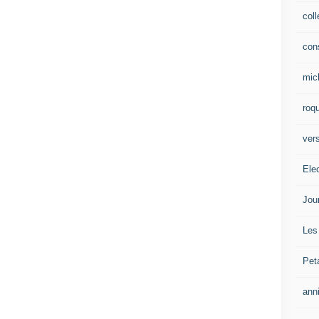
col
con
mic
roqu
vers
Ele
Jou
Les
Pet
ann