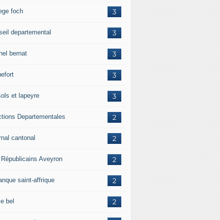
lege foch
3
seil departemental
3
hel bernat
3
efort
3
ols et lapeyre
3
ctions Departementales
2
rnal cantonal
2
 Républicains Aveyron
2
anque saint-affrique
2
ie bel
2