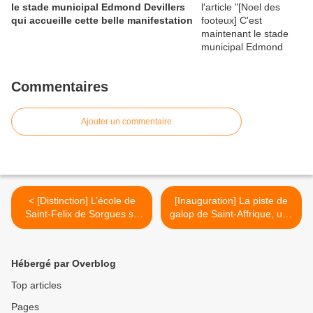
le stade municipal Edmond Devillers
qui accueille cette belle manifestation
Commentaires
Ajouter un commentaire
< [Distinction] L’école de
[Inauguration] La piste de
Saint-Felix de Sorgues se
galop de Saint-Affrique, une
voit remettre le prix de la
étape du Pole de Pleine
mémoire à l’assemblée
Nature Massif Central >
nationale
Hébergé par Overblog
Top articles
Pages