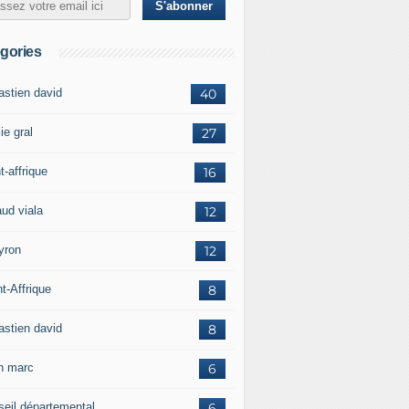
gories
astien david
40
ie gral
27
t-affrique
16
aud viala
12
yron
12
t-Affrique
8
astien david
8
in marc
6
seil départemental
6