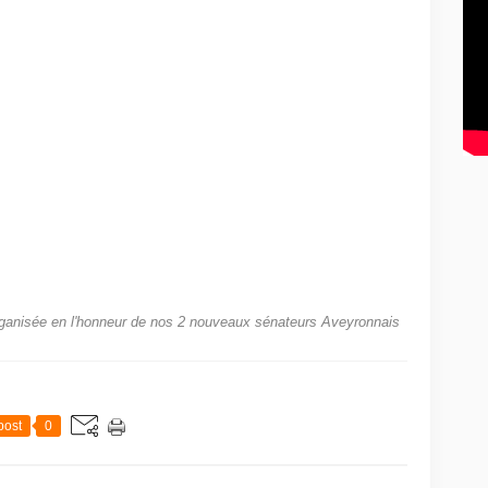
aganisée en l'honneur de nos 2 nouveaux sénateurs Aveyronnais
post
0