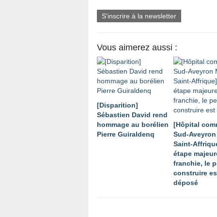
S'inscrire à la newsletter
Vous aimerez aussi :
[Disparition]
Sébastien David rend
hommage au borélien
[Hôpital co
Pierre Guiraldenq
Sud-Aveyron 
Saint-Affriqu
étape majeur
franchie, le 
construire es
déposé