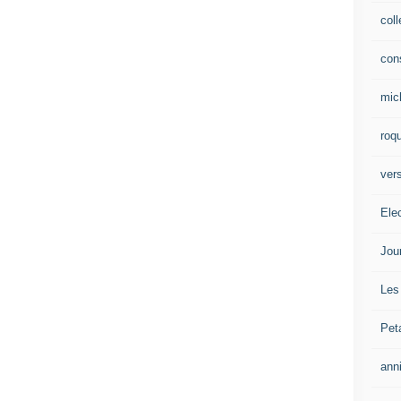
col
con
mic
roqu
vers
Ele
Jou
Les
Pet
ann