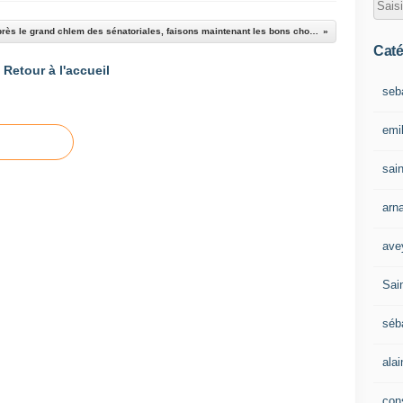
[Législatives 2014] Après le grand chlem des sénatoriales, faisons maintenant les bons choix !
Caté
Retour à l'accueil
seb
emil
sain
arn
ave
Sain
séb
ala
con