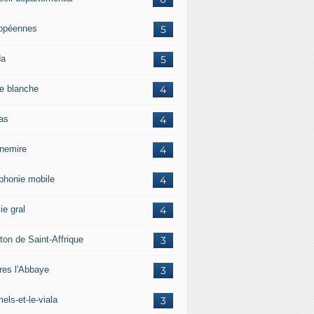
opéennes
5
da
5
e blanche
4
ras
4
rnemire
4
éphonie mobile
4
ie gral
4
ton de Saint-Affrique
3
res l'Abbaye
3
els-et-le-viala
3