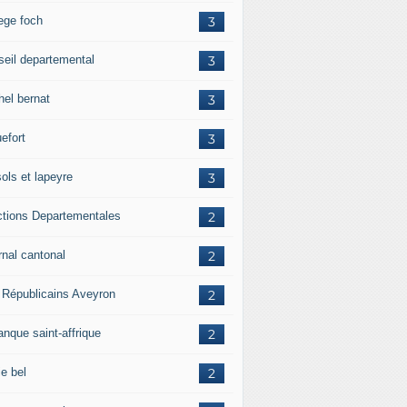
lege foch
3
seil departemental
3
hel bernat
3
efort
3
ols et lapeyre
3
ctions Departementales
2
rnal cantonal
2
 Républicains Aveyron
2
anque saint-affrique
2
ie bel
2