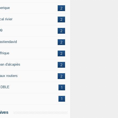
erique
2
al rivier
2
99
2
astiendavid
2
ffrique
2
ean d'alcapiès
2
aux routiers
2
 DBLE
1
1
ives