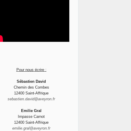
Pour nous écrire :
Sébastien David
Chemin des Combes
12400 Saint-Affrique
sebastien.david@aveyron.fr
Emilie Gral
Impasse Carnot
12400 Saint-Affrique
emilie.gral@aveyron.fr