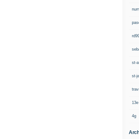
num
pasc
rd9
seb
st-a
st-j
trav
13e
4g
Arch