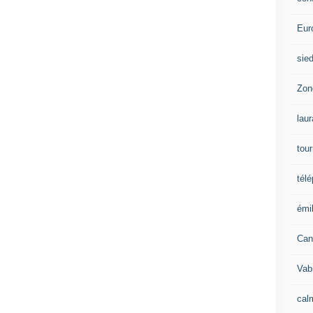
Eur
sie
Zon
lau
tou
tél
émil
Can
Vab
calm