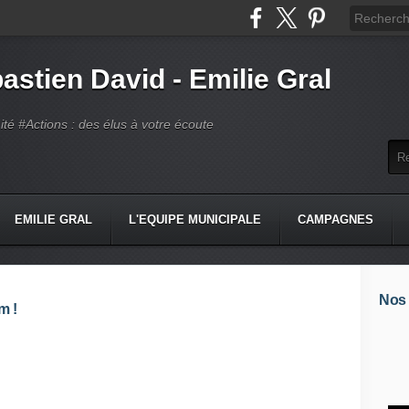
astien David - Emilie Gral
té #Actions : des élus à votre écoute
EMILIE GRAL
L'EQUIPE MUNICIPALE
CAMPAGNES
Nos
m !