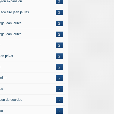
yron expansion
2
 scolaire jean jaurès
2
ege jean jaures
2
ège jean jaurès
2
e
2
tan privat
2
m
2
amiste
2
zac
2
son du dourdou
2
au
2