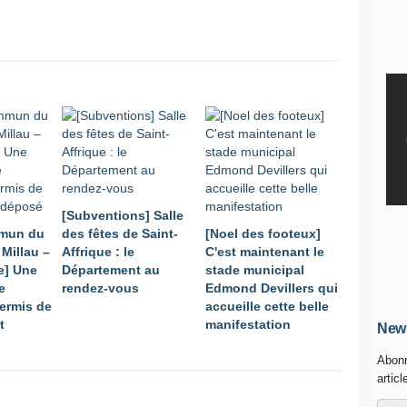
[Subventions] Salle
mmun du
des fêtes de Saint-
[Noel des footeux]
Millau –
Affrique : le
C'est maintenant le
e] Une
Département au
stade municipal
e
rendez-vous
Edmond Devillers qui
permis de
accueille cette belle
t
manifestation
News
Abonn
articl