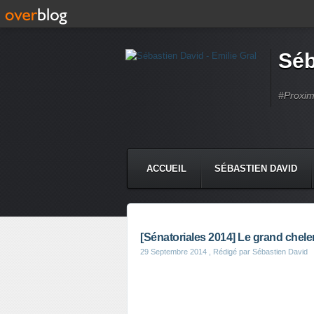
Séb
#Proximi
ACCUEIL
SÉBASTIEN DAVID
[Sénatoriales 2014] Le grand chele
29 Septembre 2014
, Rédigé par Sébastien David