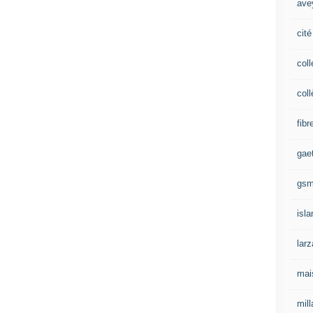
ave
cité
coll
coll
fibr
gae
gs
isl
lar
mai
mill