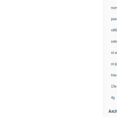
num
pasc
rd9
seb
st-a
st-j
trav
13e
4g
Arch