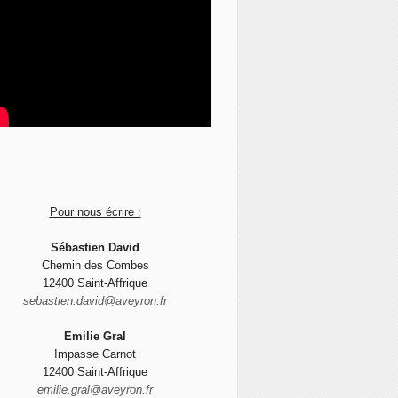
Pour nous écrire :
Sébastien David
Chemin des Combes
12400 Saint-Affrique
sebastien.david@aveyron.fr
Emilie Gral
Impasse Carnot
12400 Saint-Affrique
emilie.gral@aveyron.fr