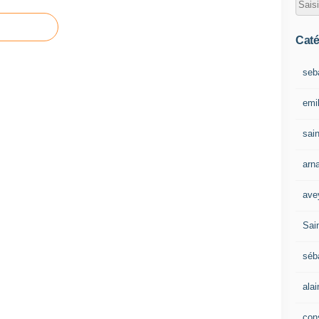
Caté
seb
emil
sain
arn
ave
Sain
séb
ala
con