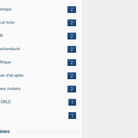
erique
2
al rivier
2
99
2
astiendavid
2
ffrique
2
ean d'alcapiès
2
aux routiers
2
 DBLE
1
1
ives