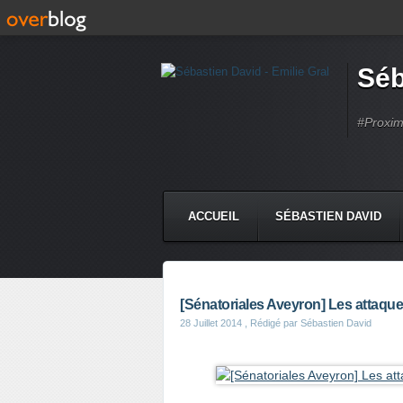
Séb
#Proximi
ACCUEIL
SÉBASTIEN DAVID
[Sénatoriales Aveyron] Les attaque
28 Juillet 2014
, Rédigé par Sébastien David