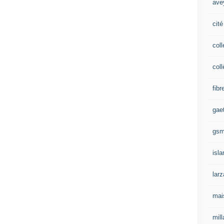
ave
cité
coll
coll
fibr
gae
gs
isl
lar
mai
mill