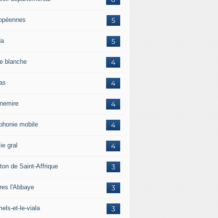
opéennes
5
da
5
e blanche
4
ras
4
rnemire
4
éphonie mobile
4
ie gral
4
ton de Saint-Affrique
3
res l'Abbaye
3
els-et-le-viala
3