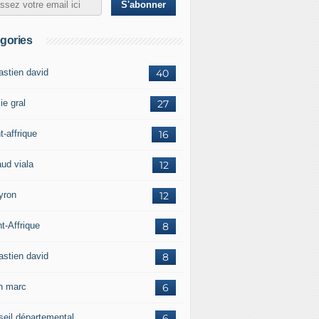
gories
astien david
40
ie gral
27
t-affrique
16
aud viala
12
yron
12
t-Affrique
8
astien david
8
in marc
6
seil départemental
6