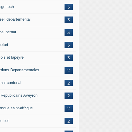
lege foch
3
seil departemental
3
hel bernat
3
efort
3
ols et lapeyre
3
ctions Departementales
2
rnal cantonal
2
 Républicains Aveyron
2
anque saint-affrique
2
ie bel
2