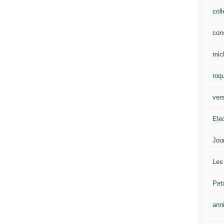
col
con
mic
roqu
vers
Ele
Jou
Les
Pet
ann