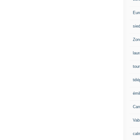
Eur
sie
Zon
lau
tou
tél
émil
Can
Vab
calm