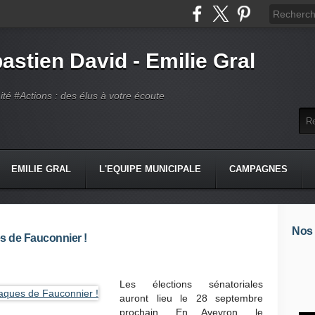
astien David - Emilie Gral
té #Actions : des élus à votre écoute
EMILIE GRAL
L'EQUIPE MUNICIPALE
CAMPAGNES
Nos
s de Fauconnier !
Les élections sénatoriales
auront lieu le 28 septembre
prochain. En Aveyron, le