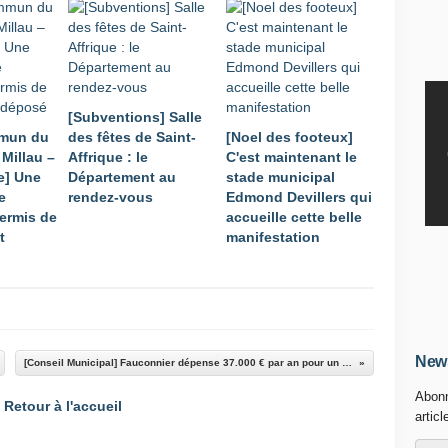
[Subventions] Salle
mmun du
des fêtes de Saint-
[Noel des footeux]
Millau –
Affrique : le
C'est maintenant le
e] Une
Département au
stade municipal
e
rendez-vous
Edmond Devillers qui
permis de
accueille cette belle
t
manifestation
News
[Conseil Municipal] Fauconnier dépense 37.000 € par an pour un collaborateur de cabinet
Abonn
Retour à l'accueil
articl