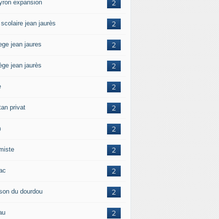
yron expansion
2
 scolaire jean jaurès
2
ege jean jaures
2
ège jean jaurès
2
e
2
tan privat
2
m
2
amiste
2
zac
2
son du dourdou
2
au
2