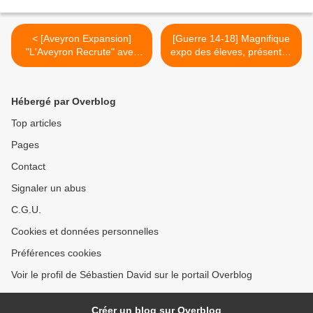
< [Aveyron Expansion]
[Guerre 14-18] Magnifique
"L'Aveyron Recrute" avec
expo des éleves, présentée
ces 1000 offres d'emplois
à l'école privée de
sur TF1
Tournemire >
Hébergé par Overblog
Top articles
Pages
Contact
Signaler un abus
C.G.U.
Cookies et données personnelles
Préférences cookies
Voir le profil de Sébastien David sur le portail Overblog
Créer un blog sur Overblog