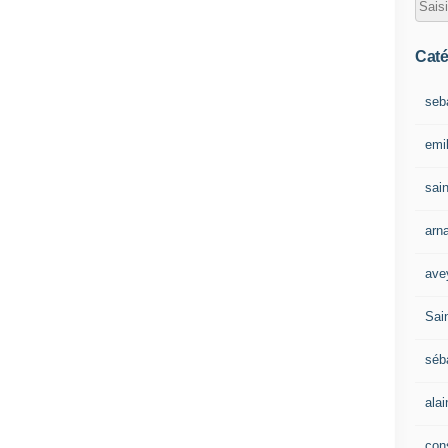
Caté
seb
emil
sain
arn
ave
Sain
séb
ala
con