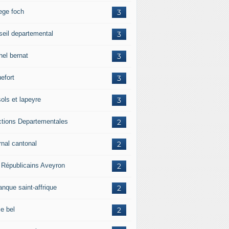
lege foch
3
seil departemental
3
hel bernat
3
efort
3
ols et lapeyre
3
ctions Departementales
2
rnal cantonal
2
 Républicains Aveyron
2
anque saint-affrique
2
ie bel
2