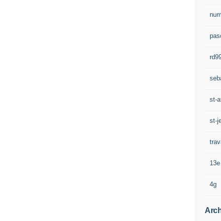
num
pasc
rd9
seb
st-a
st-j
trav
13e
4g
Arch