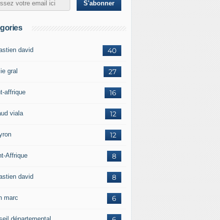
gories
astien david
40
ie gral
27
t-affrique
16
aud viala
12
yron
12
t-Affrique
8
astien david
8
in marc
6
seil départemental
6