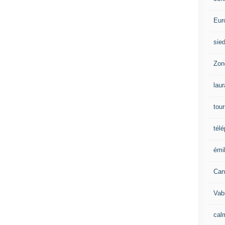
Eur
sie
Zon
lau
tou
tél
émil
Can
Vab
calm