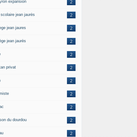
yron expansion
2
 scolaire jean jaurès
2
ege jean jaures
2
ège jean jaurès
2
e
2
tan privat
2
m
2
amiste
2
zac
2
son du dourdou
2
au
2