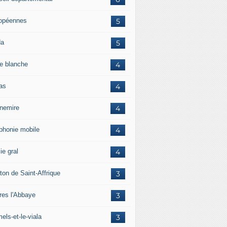
opéennes
5
da
5
e blanche
4
ras
4
rnemire
4
éphonie mobile
4
ie gral
4
ton de Saint-Affrique
3
res l'Abbaye
3
els-et-le-viala
3