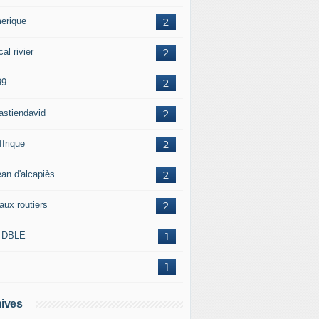
erique
2
al rivier
2
99
2
astiendavid
2
ffrique
2
ean d'alcapiès
2
aux routiers
2
 DBLE
1
1
ives