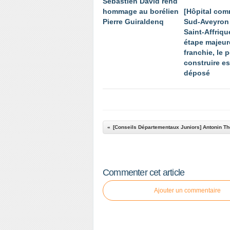
Sébastien David rend
hommage au borélien
[Hôpital co
Pierre Guiraldenq
Sud-Aveyron 
Saint-Affriqu
étape majeur
franchie, le 
construire es
déposé
Commenter cet article
Ajouter un commentaire