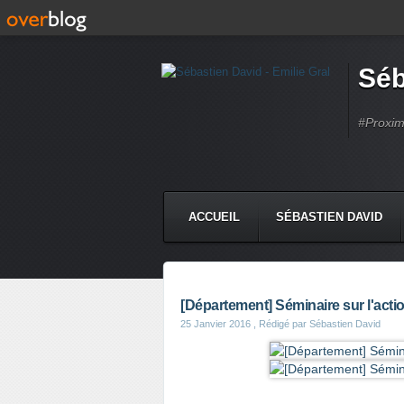
Séb
#Proximi
ACCUEIL
SÉBASTIEN DAVID
[Département] Séminaire sur l'act
25 Janvier 2016
, Rédigé par Sébastien David