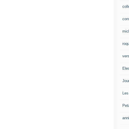
col
con
mic
roqu
vers
Ele
Jou
Les
Pet
ann