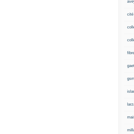
ave
cité
coll
coll
fibr
gae
gs
isl
lar
mai
mill