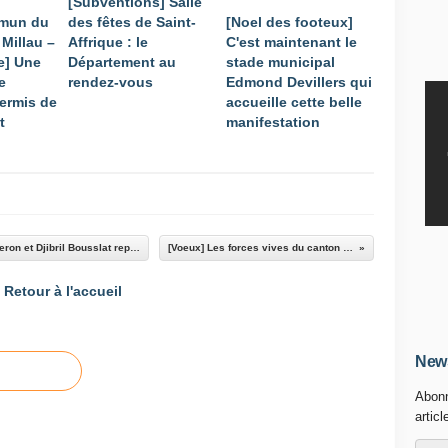
[Subventions] Salle
mmun du
des fêtes de Saint-
[Noel des footeux]
Millau –
Affrique : le
C'est maintenant le
e] Une
Département au
stade municipal
e
rendez-vous
Edmond Devillers qui
permis de
accueille cette belle
t
manifestation
[Conseils Départementaux Juniors] Antonin Theron et Djibril Bousslat représenteront les collèges de Saint-Affrique à Rodez
[Voeux] Les forces vives du canton réunies à la salle des fêtes
Retour à l'accueil
News
Abonn
articl