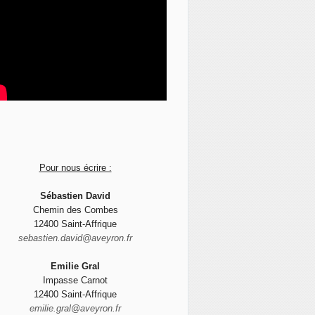
Pour nous écrire :
Sébastien David
Chemin des Combes
12400 Saint-Affrique
sebastien.david@aveyron.fr
Emilie Gral
Impasse Carnot
12400 Saint-Affrique
emilie.gral@aveyron.fr