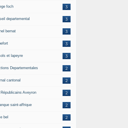
lege foch
3
seil departemental
3
hel bernat
3
efort
3
ols et lapeyre
3
ctions Departementales
2
rnal cantonal
2
 Républicains Aveyron
2
anque saint-affrique
2
ie bel
2