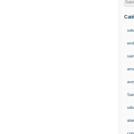
Caté
seb
emil
sain
arn
ave
Sain
séb
ala
con