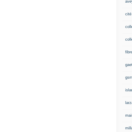
ave
cité
coll
coll
fibr
gae
gs
isl
lar
mai
mill