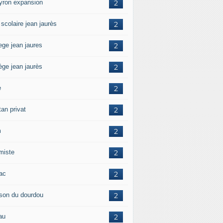
yron expansion
2
 scolaire jean jaurès
2
ege jean jaures
2
ège jean jaurès
2
e
2
tan privat
2
m
2
amiste
2
zac
2
son du dourdou
2
au
2