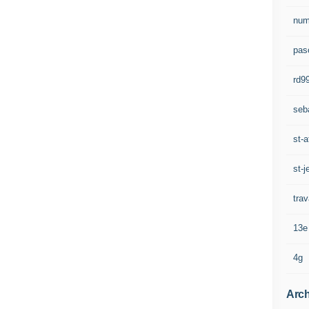
num
pasc
rd9
seb
st-a
st-j
trav
13e
4g
Arch