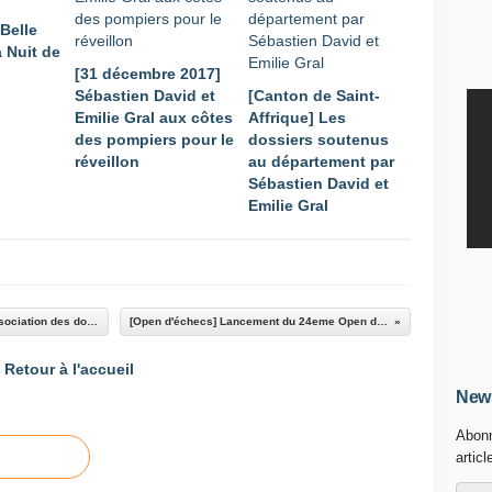
 Belle
a Nuit de
[31 décembre 2017]
Sébastien David et
[Canton de Saint-
Emilie Gral aux côtes
Affrique] Les
des pompiers pour le
dossiers soutenus
réveillon
au département par
Sébastien David et
Emilie Gral
[Association] Aux côtés des bénévoles de l'association des donneurs de sang de Saint-Affrique
[Open d'échecs] Lancement du 24eme Open d'échecs de Saint-Affrique
Retour à l'accueil
News
Abonn
articl