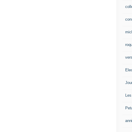
col
con
mic
roqu
vers
Ele
Jou
Les
Pet
ann