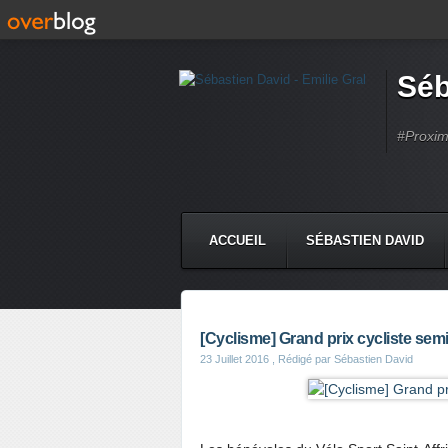
Séb
#Proximi
ACCUEIL
SÉBASTIEN DAVID
[Cyclisme] Grand prix cycliste sem
23 Juillet 2016
, Rédigé par Sébastien David