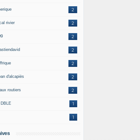
erique
2
al rivier
2
99
2
astiendavid
2
ffrique
2
ean d'alcapiès
2
aux routiers
2
 DBLE
1
1
ives