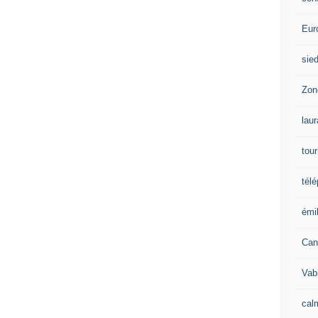
Eur
sie
Zon
lau
tou
tél
émil
Can
Vab
calm