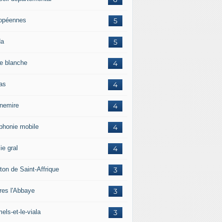
opéennes
5
da
5
e blanche
4
ras
4
rnemire
4
éphonie mobile
4
ie gral
4
ton de Saint-Affrique
3
res l'Abbaye
3
els-et-le-viala
3