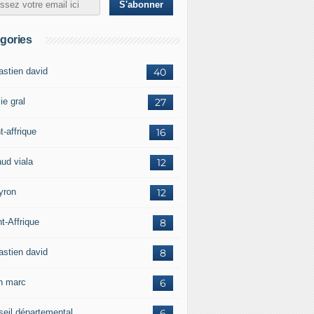
gories
astien david
40
ie gral
27
t-affrique
16
aud viala
12
yron
12
t-Affrique
8
astien david
8
in marc
6
seil départemental
6