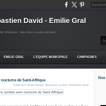
astien David - Emilie Gral
té #Actions : des élus à votre écoute
EMILIE GRAL
L'EQUIPE MUNICIPALE
CAMPAGNES
Nos
i nocturne de Saint-Affrique
Publié dans
#saint-affrique
,
#grand prix cycliste
,
#Sebastien david