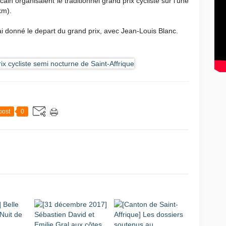
ain organisaient le traditionnel grand prix cycliste sur l'une
km).
j'ai donné le depart du grand prix, avec Jean-Louis Blanc.
post
0