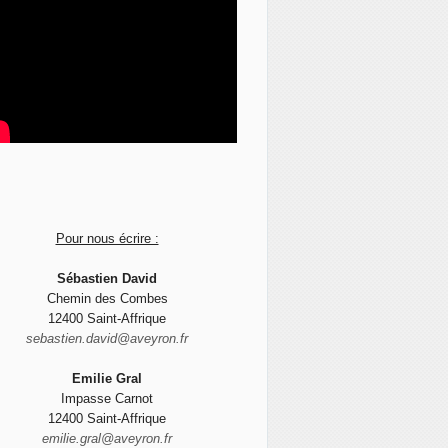
Pour nous écrire :
Sébastien David
Chemin des Combes
12400 Saint-Affrique
sebastien.david@aveyron.fr
Emilie Gral
Impasse Carnot
12400 Saint-Affrique
emilie.gral@aveyron.fr