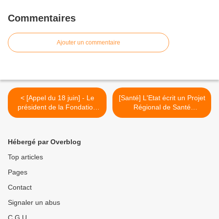
Commentaires
Ajouter un commentaire
< [Appel du 18 juin] - Le
[Santé] L'Etat écrit un Projet
président de la Fondation
Régional de Santé
Charles de Gaulle inaugure
favorable à l'offre de soin
une plaque à Saint-Affrique
du Saint-Affricain >
Hébergé par Overblog
Top articles
Pages
Contact
Signaler un abus
C.G.U.