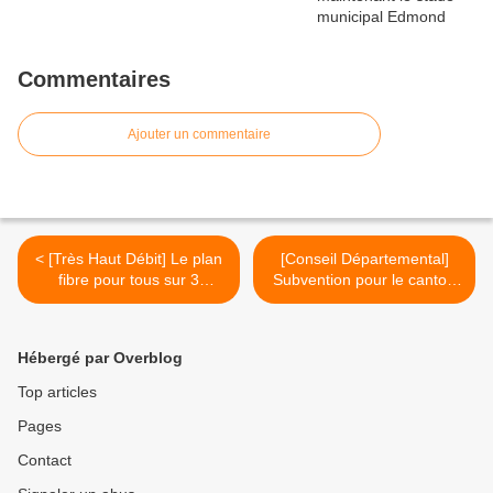
Commentaires
Ajouter un commentaire
< [Très Haut Débit] Le plan
[Conseil Départemental]
fibre pour tous sur 3
Subvention pour le canton
départements mis à
de Saint-Affrique, lors de la
l'honneur aux universités
commission permanent du
d'été du THD de Lille
27 juillet 2019 >
Hébergé par Overblog
Top articles
Pages
Contact