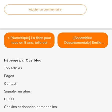
Ajouter un commentaire
< [Numérique] La fibre pour
[Assemblée
tous en 5 ans, telle est
Départementale] Emilie
notre ambition !
Gral saisie le Préfet sur les
Jeux Olympiques de Paris
2024 >
Hébergé par Overblog
Top articles
Pages
Contact
Signaler un abus
C.G.U.
Cookies et données personnelles