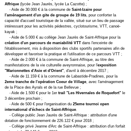
Affrique
(lycée Jean Jaurès, lycée La Cazotte) ;
- Aide de 30.000 € à la commune de
Saint-Izaire pour
l'aménagement d'un gite de groupe de 19 lits
, pour conforter la
capacité d'accueil touristique de la vallée, situé sur un lieu de passage
intéressant pour les activités pédestres, cyclotourisme, VTT, canoë-
kayak ;
- Aide de 5.000 € au collège Jean Jaurès de Saint-Affrique pour la
création d'un parcours de maniabilité VTT
dans l'enceinte de
l'établissement, mis à disposition des clubs sportifs partenaires afin de
développer et favoriser la pratique et l'utilisation de ce parcours VTT ;
- Aide de 2.000 € à la commune de Saint-Affrique, au titre des
manifestations de la vie culturelle aveyronnaise, pour l'
exposition
"Marionnettes d'Asie et d'Orient"
, d'avril à décembre 2017 ;
- Aide de 11.159 € à la commune de Labastide-Pradines, pour la
2eme tranche de l'opération Coeur de Village
, avec l'aménagement
de la Place des Ayrals et de la rue Bellevue ;
- Aide de 1.500 € pour le 1er
trail "Les Hivernales de Roquefort"
le
3 décembre prochain ;
- Aide de 500 € pour l'organisation du
25eme tournoi open
international d'échecs de Saint-Affrique
.
- Collège public Jean Jaurès de Saint-Affrique : attribution d'une
dotation de fonctionnement de 226.122 € pour 2018 ;
- Collège privé Jeanne d'Arc de Saint-Affrique : attribution d'un forfait