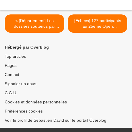
< [Département] Les
[Echecs] 127 participants
dossiers soutenus par
au 25ème Open
Sébastien David et Emilie
International d'Echecs de
Gral, lors de la session du
Saint-Affrique >
21 juillet 2017.
Hébergé par Overblog
Top articles
Pages
Contact
Signaler un abus
C.G.U.
Cookies et données personnelles
Préférences cookies
Voir le profil de Sébastien David sur le portail Overblog