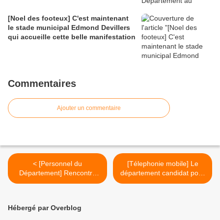
[Noel des footeux] C'est maintenant
le stade municipal Edmond Devillers
qui accueille cette belle manifestation
Commentaires
Ajouter un commentaire
< [Personnel du
[Télephonie mobile] Le
Département] Rencontre
département candidat pour
des 118 agents du secteur
résoudre les zones
de Saint-Affrique
blanches des bourgs centre
du Viala-du-Dourdou, du
Hébergé par Overblog
Viala-du-Pas-de-Jaux et du
Clapier >