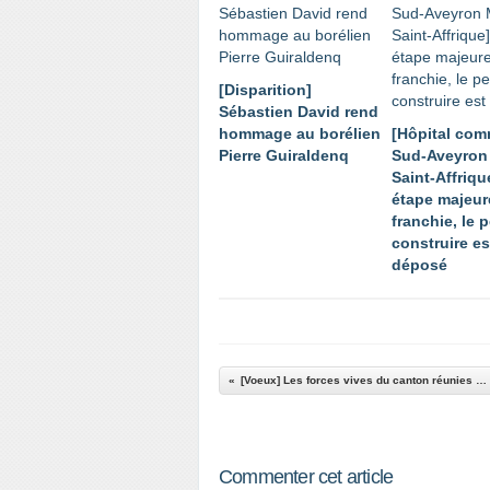
[Disparition]
Sébastien David rend
hommage au borélien
[Hôpital co
Pierre Guiraldenq
Sud-Aveyron 
Saint-Affriqu
étape majeur
franchie, le 
construire es
déposé
[Voeux] Les forces vives du canton réunies à la salle des fêtes
Commenter cet article