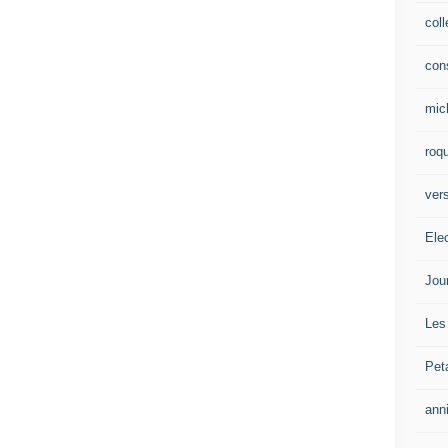
col
con
mic
roqu
vers
Ele
Jou
Les
Pet
ann