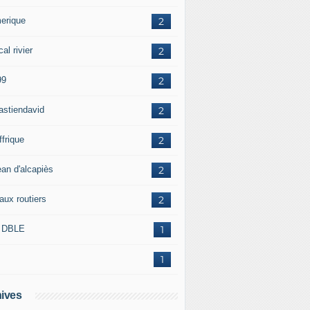
erique
2
al rivier
2
99
2
astiendavid
2
ffrique
2
ean d'alcapiès
2
aux routiers
2
 DBLE
1
1
ives