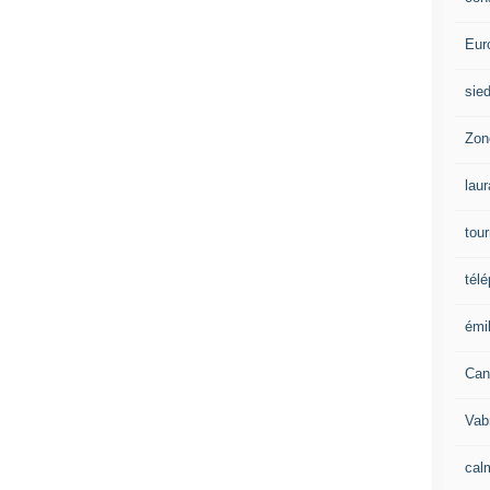
Eur
sie
Zon
lau
tou
tél
émil
Can
Vab
calm