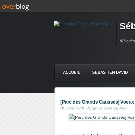
Séb
#Proximi
ACCUEIL
SÉBASTIEN DAVID
[Parc des Grands Causses] Voeux à
28 Janvier 2016
, Rédigé par Sébastien David