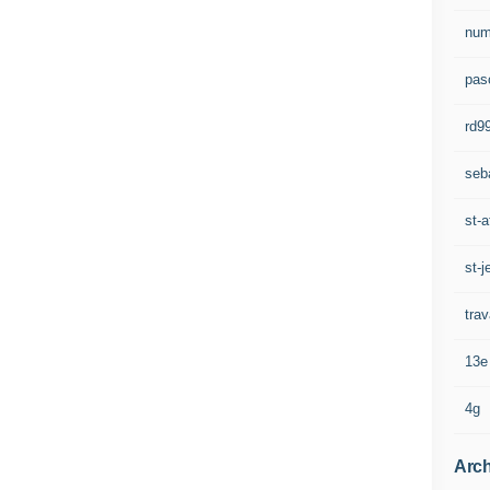
num
pasc
rd9
seb
st-a
st-j
trav
13e
4g
Arch