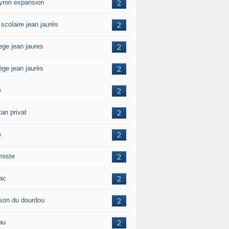
yron expansion
2
 scolaire jean jaurès
2
ege jean jaures
2
ège jean jaurès
2
e
2
tan privat
2
m
2
amiste
2
zac
2
son du dourdou
2
au
2