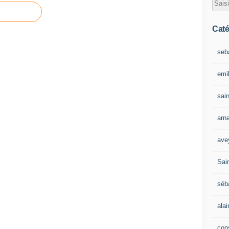
Caté
seb
emil
sain
arn
ave
Sain
séb
ala
con