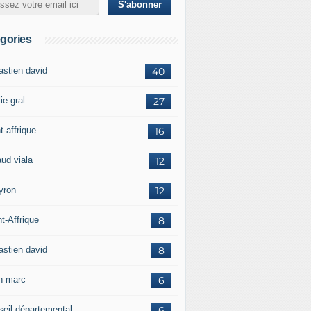
gories
astien david
40
ie gral
27
t-affrique
16
aud viala
12
yron
12
t-Affrique
8
astien david
8
in marc
6
seil départemental
6