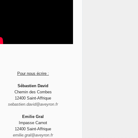
Pour nous écrire :
Sébastien David
Chemin des Combes
12400 Saint-Affrique
sebastien.david@aveyron.fr
Emilie Gral
Impasse Carnot
12400 Saint-Affrique
emilie.gral@aveyron.fr