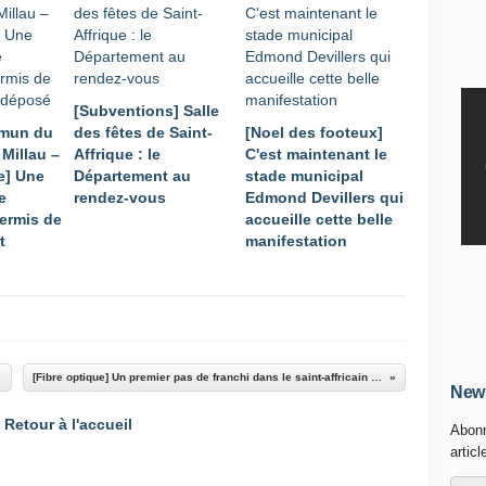
[Subventions] Salle
mmun du
des fêtes de Saint-
[Noel des footeux]
Millau –
Affrique : le
C'est maintenant le
e] Une
Département au
stade municipal
e
rendez-vous
Edmond Devillers qui
permis de
accueille cette belle
t
manifestation
[Fibre optique] Un premier pas de franchi dans le saint-affricain vers le trés haut débit.....
News
Retour à l'accueil
Abonn
articl