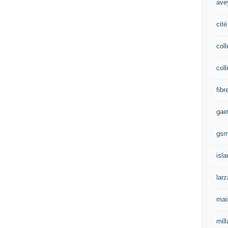
ave
cité
coll
coll
fibr
gae
gs
isl
lar
mai
mill