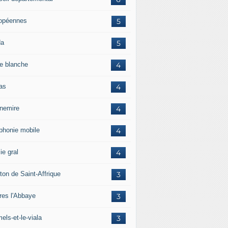
opéennes
5
da
5
e blanche
4
ras
4
rnemire
4
éphonie mobile
4
ie gral
4
ton de Saint-Affrique
3
res l'Abbaye
3
els-et-le-viala
3