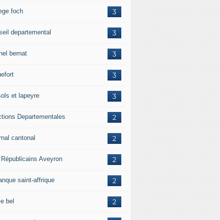
lege foch
3
seil departemental
3
hel bernat
3
efort
3
ols et lapeyre
3
ctions Departementales
2
rnal cantonal
2
 Républicains Aveyron
2
anque saint-affrique
2
ie bel
2