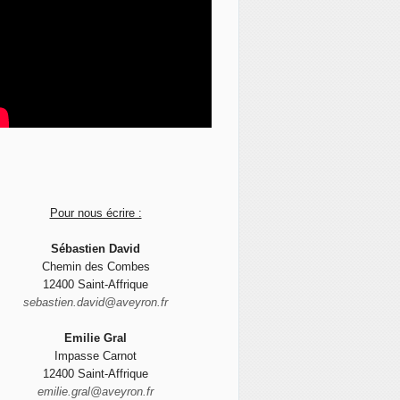
Pour nous écrire :
Sébastien David
Chemin des Combes
12400 Saint-Affrique
sebastien.david@aveyron.fr
Emilie Gral
Impasse Carnot
12400 Saint-Affrique
emilie.gral@aveyron.fr