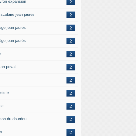
yron expansion
2
 scolaire jean jaurès
2
ege jean jaures
2
ège jean jaurès
2
e
2
tan privat
2
m
2
amiste
2
zac
2
son du dourdou
2
au
2