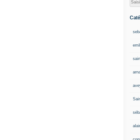
Caté
seb
emil
sain
arn
ave
Sain
séb
ala
con