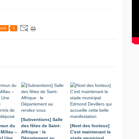
post
0
[Subventions] Salle
mmun du
des fêtes de Saint-
[Noel des footeux]
Millau –
Affrique : le
C'est maintenant le
e] Une
Département au
stade municipal