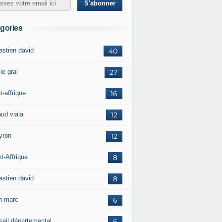
gories
astien david
40
ie gral
27
t-affrique
16
aud viala
12
yron
12
t-Affrique
8
astien david
8
in marc
6
seil départemental
6