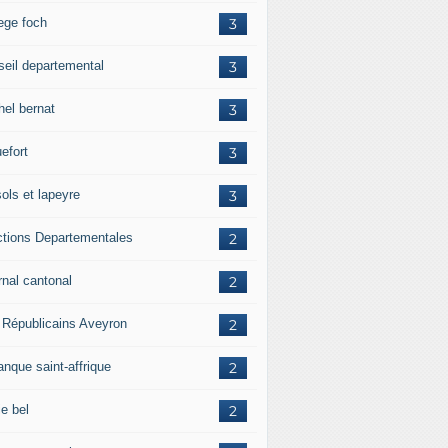
lege foch
3
seil departemental
3
hel bernat
3
efort
3
ols et lapeyre
3
ctions Departementales
2
rnal cantonal
2
 Républicains Aveyron
2
anque saint-affrique
2
ie bel
2