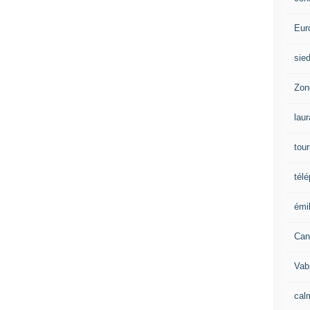
Eur
sie
Zon
lau
tou
tél
émil
Can
Vab
calm