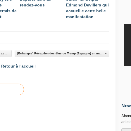
e
rendez-vous
Edmond Devillers qui
permis de
accueille cette belle
t
manifestation
Réunion des Conseillers Départementaux UMP avec...
[Echanges] Réception des élus de Tremp (Espagne) en mairie
Retour à l'accueil
News
Abonn
articl