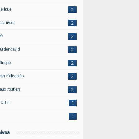
erique
2
al rivier
2
99
2
astiendavid
2
ffrique
2
ean d'alcapiès
2
aux routiers
2
 DBLE
1
1
ives