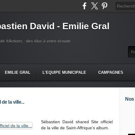
astien David - Emilie Gral
té #Actions : des élus à votre écoute
EMILIE GRAL
L'EQUIPE MUNICIPALE
CAMPAGNES
Nos
e la ville...
Sébastien David shared Site officiel
de la ville de Saint-Affrique's album.