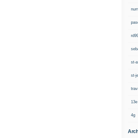
num
pasc
rd9
seb
st-a
st-j
trav
13e
4g
Arch