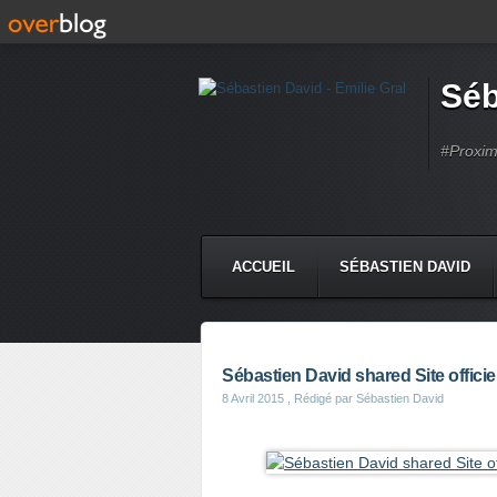
Séb
#Proximi
ACCUEIL
SÉBASTIEN DAVID
Sébastien David shared Site officiel d
8 Avril 2015
, Rédigé par Sébastien David