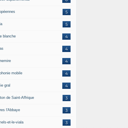
opéennes
5
da
5
e blanche
4
ras
4
rnemire
4
éphonie mobile
4
ie gral
4
ton de Saint-Affrique
3
res l'Abbaye
3
els-et-le-viala
3