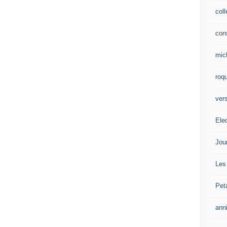
col
con
mic
roqu
vers
Ele
Jou
Les
Pet
ann