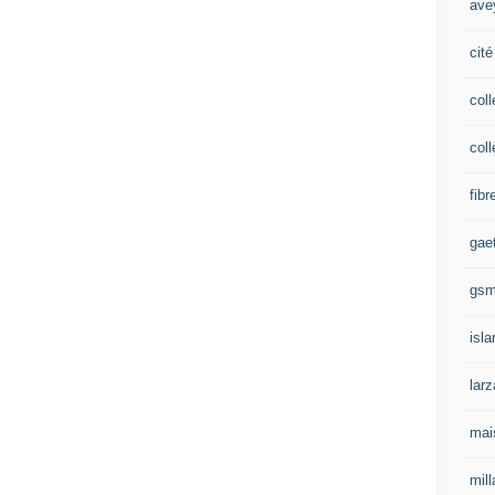
ave
cité
coll
coll
fibr
gae
gs
isl
lar
mai
mill