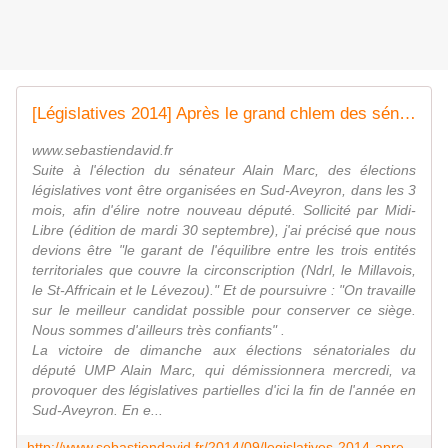
[Législatives 2014] Après le grand chlem des sénatoriales, faisons maintenant les bons choix !
www.sebastiendavid.fr
Suite à l'élection du sénateur Alain Marc, des élections
législatives vont être organisées en Sud-Aveyron, dans les 3
mois, afin d'élire notre nouveau député. Sollicité par Midi-
Libre (édition de mardi 30 septembre), j'ai précisé que nous
devions être "le garant de l'équilibre entre les trois entités
territoriales que couvre la circonscription (Ndrl, le Millavois,
le St-Affricain et le Lévezou)." Et de poursuivre : "On travaille
sur le meilleur candidat possible pour conserver ce siège.
Nous sommes d'ailleurs très confiants" .
La victoire de dimanche aux élections sénatoriales du
député UMP Alain Marc, qui démissionnera mercredi, va
provoquer des législatives partielles d'ici la fin de l'année en
Sud-Aveyron. En e...
http://www.sebastiendavid.fr/2014/09/legislatives-2014-apres-le-grand-chlem-des-senatoriales-faisons-maintenant-les-bons-choix.html