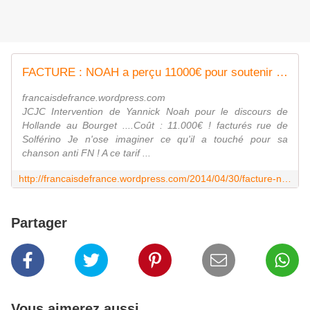
FACTURE : NOAH a perçu 11000€ pour soutenir NEUNEU 1ER au BOURGET
francaisdefrance.wordpress.com
JCJC Intervention de Yannick Noah pour le discours de
Hollande au Bourget ....Coût : 11.000€ ! facturés rue de
Solférino Je n'ose imaginer ce qu'il a touché pour sa
chanson anti FN ! A ce tarif ...
http://francaisdefrance.wordpress.com/2014/04/30/facture-noah-a-percu-11000e-pour-soutenir-neuneu-1er-au-bourget/
Partager
Vous aimerez aussi