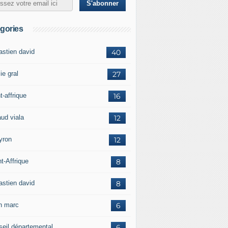
gories
astien david
40
ie gral
27
t-affrique
16
aud viala
12
yron
12
t-Affrique
8
astien david
8
in marc
6
seil départemental
6