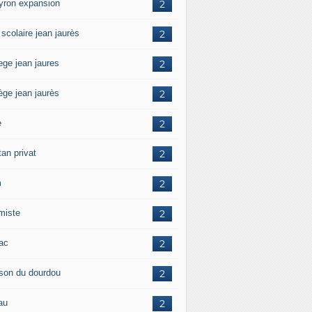
yron expansion
2
 scolaire jean jaurès
2
ege jean jaures
2
ège jean jaurès
2
e
2
tan privat
2
m
2
amiste
2
zac
2
son du dourdou
2
au
2