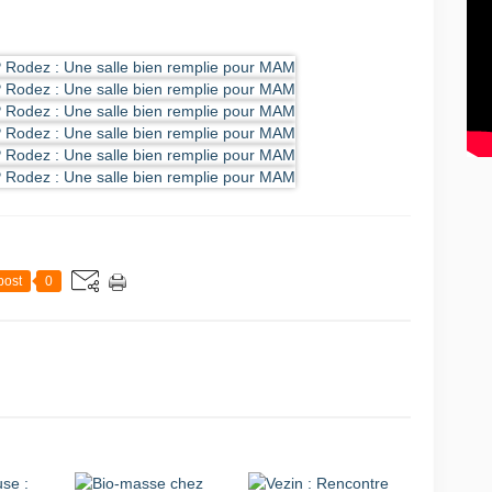
post
0