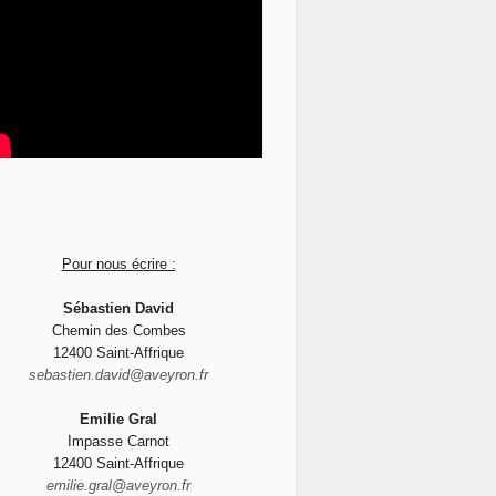
Pour nous écrire :
Sébastien David
Chemin des Combes
12400 Saint-Affrique
sebastien.david@aveyron.fr
Emilie Gral
Impasse Carnot
12400 Saint-Affrique
emilie.gral@aveyron.fr