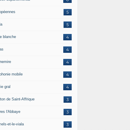
opéennes
5
da
5
e blanche
4
ras
4
rnemire
4
éphonie mobile
4
ie gral
4
ton de Saint-Affrique
3
res l'Abbaye
3
els-et-le-viala
3