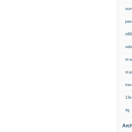
num
pasc
rd9
seb
st-a
st-j
trav
13e
4g
Arch