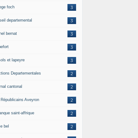
lege foch
3
seil departemental
3
hel bernat
3
efort
3
ols et lapeyre
3
ctions Departementales
2
rnal cantonal
2
 Républicains Aveyron
2
anque saint-affrique
2
ie bel
2