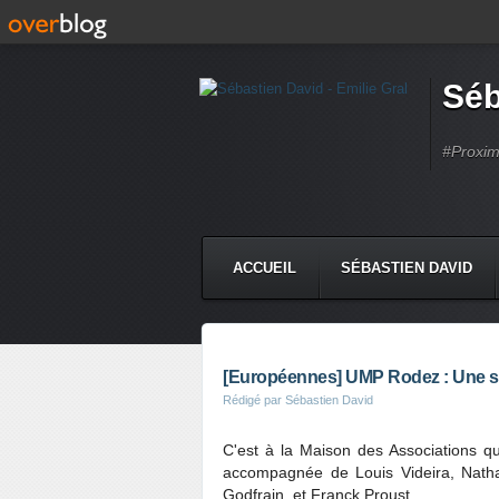
Séb
#Proximi
ACCUEIL
SÉBASTIEN DAVID
[Européennes] UMP Rodez : Une sa
Rédigé par Sébastien David
C'est à la Maison des Associations que 
accompagnée de Louis Videira, Natha
Godfrain, et Franck Proust.