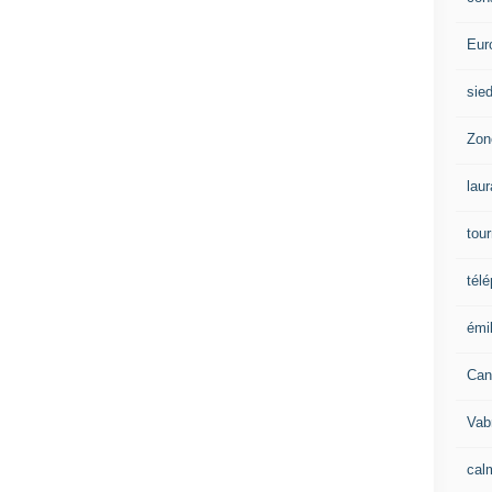
Eur
sie
Zon
lau
tou
tél
émil
Can
Vab
calm