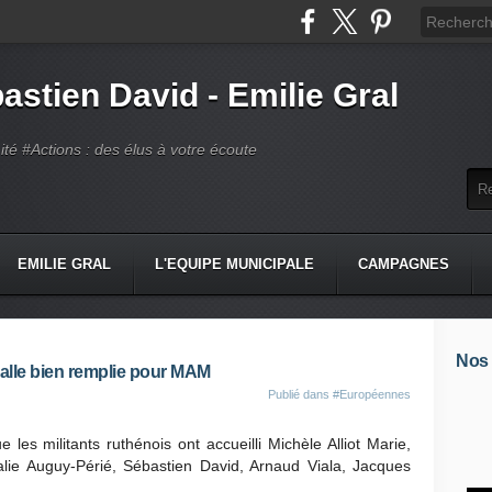
astien David - Emilie Gral
té #Actions : des élus à votre écoute
EMILIE GRAL
L'EQUIPE MUNICIPALE
CAMPAGNES
Nos
lle bien remplie pour MAM
Publié dans
#Européennes
les militants ruthénois ont accueilli Michèle Alliot Marie,
lie Auguy-Périé, Sébastien David, Arnaud Viala, Jacques