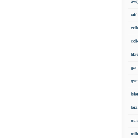
ave
cité
coll
coll
fibr
gae
gs
isl
lar
mai
mill