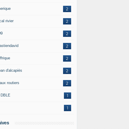
erique
2
al rivier
2
99
2
astiendavid
2
ffrique
2
ean d'alcapiès
2
aux routiers
2
 DBLE
1
1
ives