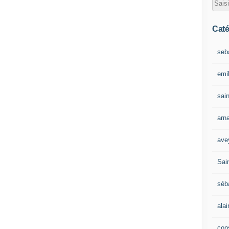
Caté
seb
emil
sain
arn
ave
Sain
séb
ala
con