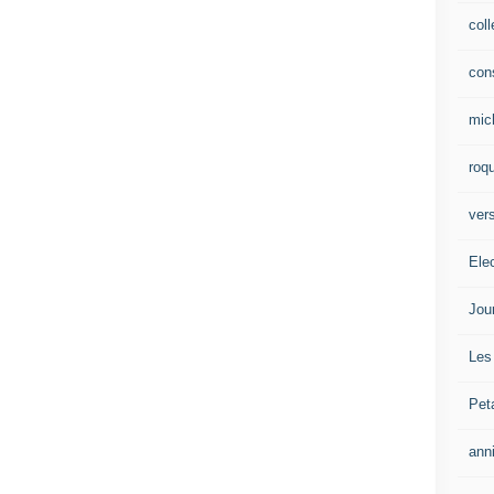
col
con
mic
roqu
vers
Ele
Jou
Les
Pet
ann