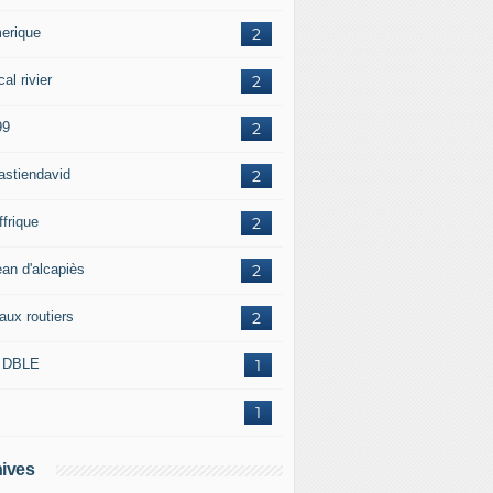
erique
2
al rivier
2
99
2
astiendavid
2
ffrique
2
ean d'alcapiès
2
aux routiers
2
 DBLE
1
1
ives