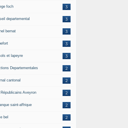
lege foch
3
seil departemental
3
hel bernat
3
efort
3
ols et lapeyre
3
ctions Departementales
2
rnal cantonal
2
 Républicains Aveyron
2
anque saint-affrique
2
ie bel
2