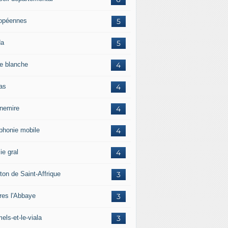
opéennes
5
da
5
e blanche
4
ras
4
rnemire
4
éphonie mobile
4
ie gral
4
ton de Saint-Affrique
3
res l'Abbaye
3
els-et-le-viala
3