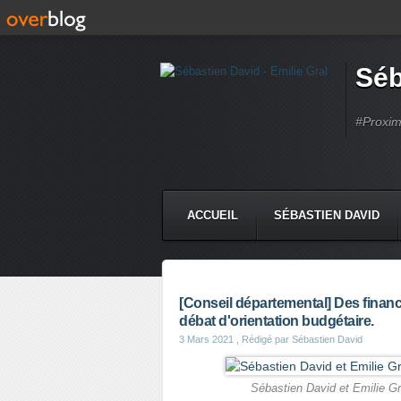
Séb
#Proximi
ACCUEIL
SÉBASTIEN DAVID
[Conseil départemental] Des finance
débat d'orientation budgétaire.
3 Mars 2021
, Rédigé par Sébastien David
Sébastien David et Emilie Gr