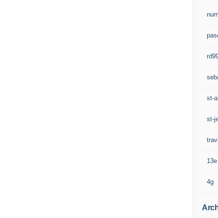
num
pasc
rd9
seb
st-a
st-j
trav
13e
4g
Arch