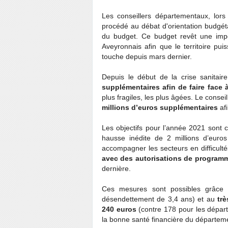
Les conseillers départementaux, lor
procédé au débat d'orientation budgé
du budget. Ce budget revêt une impo
Aveyronnais afin que le territoire pui
touche depuis mars dernier.
Depuis le début de la crise sanitair
supplémentaires afin de faire face à
plus fragiles, les plus âgées. Le consei
millions d’euros supplémentaires
afi
Les objectifs pour l’année 2021 sont cl
hausse inédite de 2 millions d’euro
accompagner les secteurs en difficult
avec des autorisations de programm
dernière.
Ces mesures sont possibles grâc
désendettement de 3,4 ans) et au
trè
240 euros
(contre 178 pour les dépar
la bonne santé financière du départem