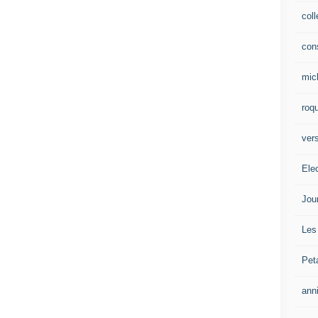
col
con
mic
roqu
vers
Ele
Jou
Les
Pet
ann