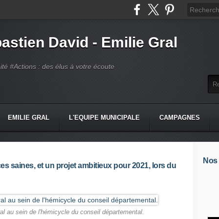
astien David - Emilie Gral
té #Actions : des élus à votre écoute
EMILIE GRAL
L'EQUIPE MUNICIPALE
CAMPAGNES
Nos
s saines, et un projet ambitieux pour 2021, lors du
al au sein de l'hémicycle du conseil départemental.