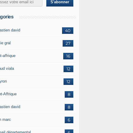
gories
astien david
40
ie gral
27
t-affrique
16
aud viala
12
yron
12
t-Affrique
8
astien david
8
in marc
6
seil départemental
6