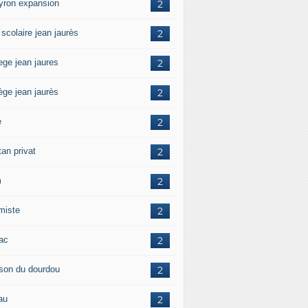
yron expansion
2
 scolaire jean jaurès
2
ege jean jaures
2
ège jean jaurès
2
e
2
tan privat
2
m
2
amiste
2
zac
2
son du dourdou
2
au
2