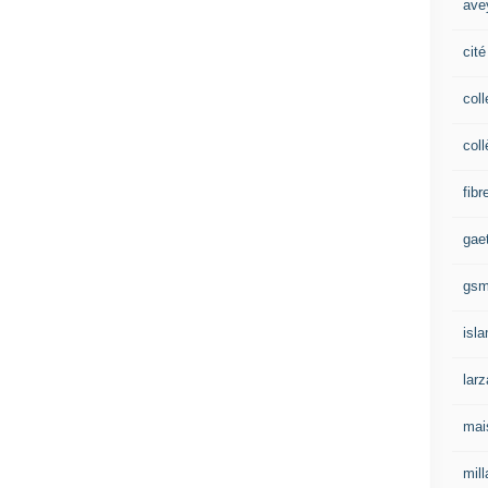
ave
cité
coll
coll
fibr
gae
gs
isl
lar
mai
mill