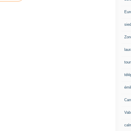
Eur
sie
Zon
lau
tou
tél
émil
Can
Vab
calm