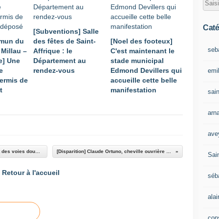
Caté
[Subventions] Salle
mmun du
des fêtes de Saint-
[Noel des footeux]
seb
Millau –
Affrique : le
C'est maintenant le
e] Une
Département au
stade municipal
e
rendez-vous
Edmond Devillers qui
emil
permis de
accueille cette belle
t
manifestation
sain
arn
ave
[Conseil départemental] Des projets routiers et des voies douces lancés à Saint-Affrique et à Vabres l'Abbaye.
[Disparition] Claude Ortuno, cheville ouvrière des harkis de l'Aveyron, s'en est allé.
Sain
Retour à l'accueil
séb
ala
con