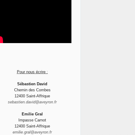
Pour nous écrire :
Sébastien David
Chemin des Combes
12400 Saint-Affrique
sebastien.david@aveyron.fr
Emilie Gral
Impasse Carnot
12400 Saint-Affrique
emilie.gral@aveyron.fr