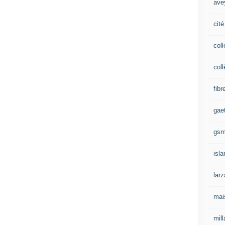
ave
cité
coll
coll
fibr
gae
gs
isl
lar
mai
mill