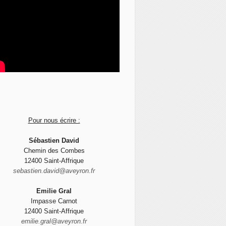
Pour nous écrire :
Sébastien David
Chemin des Combes
12400 Saint-Affrique
sebastien.david@aveyron.fr
Emilie Gral
Impasse Carnot
12400 Saint-Affrique
emilie.gral@aveyron.fr