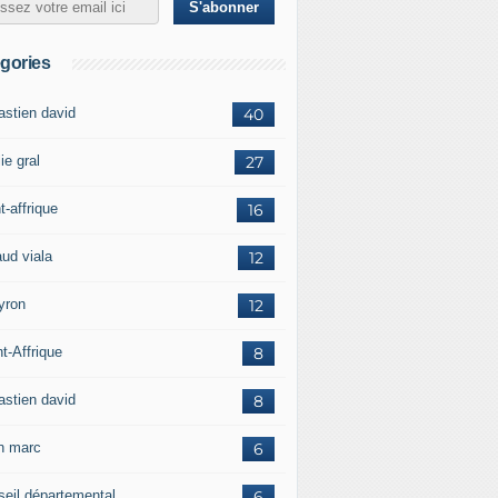
gories
astien david
40
ie gral
27
t-affrique
16
aud viala
12
yron
12
t-Affrique
8
astien david
8
in marc
6
seil départemental
6