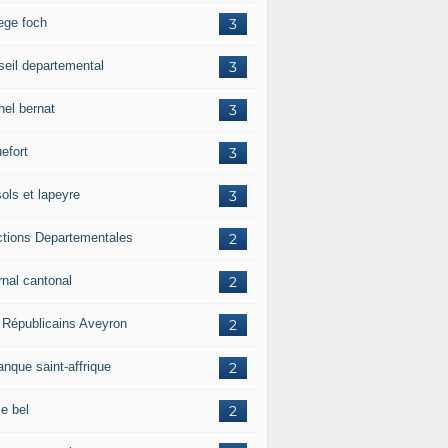
lege foch
3
seil departemental
3
hel bernat
3
efort
3
ols et lapeyre
3
ctions Departementales
2
rnal cantonal
2
 Républicains Aveyron
2
anque saint-affrique
2
ie bel
2