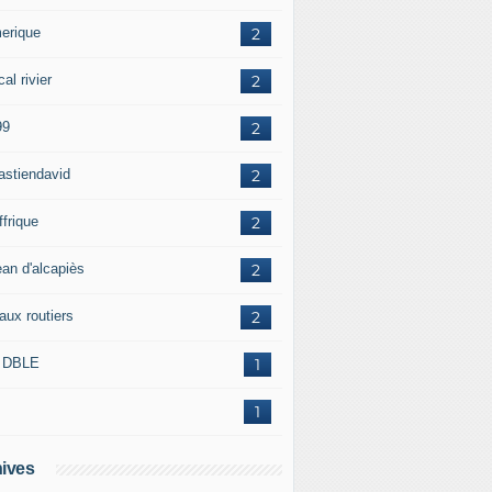
erique
2
al rivier
2
99
2
astiendavid
2
ffrique
2
ean d'alcapiès
2
aux routiers
2
 DBLE
1
1
ives