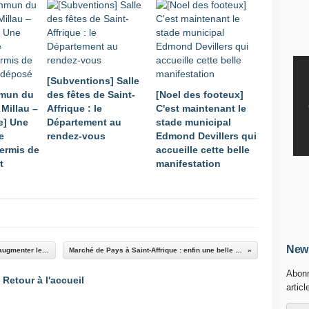
[Subventions] Salle
mmun du
des fêtes de Saint-
[Noel des footeux]
Millau –
Affrique : le
C'est maintenant le
e] Une
Département au
stade municipal
e
rendez-vous
Edmond Devillers qui
permis de
accueille cette belle
t
manifestation
News
Mairie de St-Affrique : la majorité PS souhaite augmenter le prix de l'eau
Marché de Pays à Saint-Affrique : enfin une belle soirée d'été
Abonn
Retour à l'accueil
articl