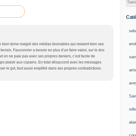
Caté
seb
emil
ue bien terne malgré des médias favorables qui relaient bien ses
terrain, Fauconnier a besoin en plus d’un faire-valoir, sur le dos
 on ne paie pas avec ses propres deniers, c’est facile de
sain
ps plaisir aux copains. En total désaccord avec les messages
er le gvt, tout aussi empêtré dans ses propres contradictions.
arn
ave
Sain
séb
ala
con