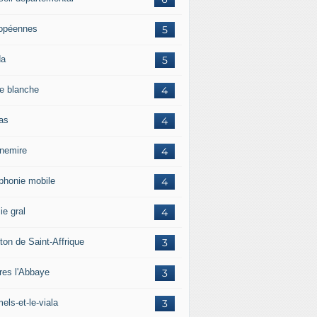
opéennes
5
da
5
e blanche
4
ras
4
rnemire
4
éphonie mobile
4
ie gral
4
ton de Saint-Affrique
3
res l'Abbaye
3
els-et-le-viala
3