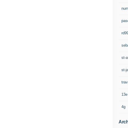
num
pasc
rd9
seb
st-a
st-j
trav
13e
4g
Arch