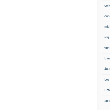
col
con
mic
roqu
vers
Ele
Jou
Les
Pet
ann