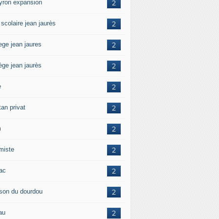
yron expansion
2
 scolaire jean jaurès
2
ege jean jaures
2
ège jean jaurès
2
e
2
tan privat
2
m
2
amiste
2
zac
2
son du dourdou
2
au
2