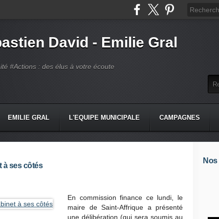
astien David - Emilie Gral
té #Actions : des élus à votre écoute
EMILIE GRAL
L'EQUIPE MUNICIPALE
CAMPAGNES
Nos
 à ses côtés
En commission finance ce lundi, le
maire de Saint-Affrique a présenté
une délibération (qui sera soumis au