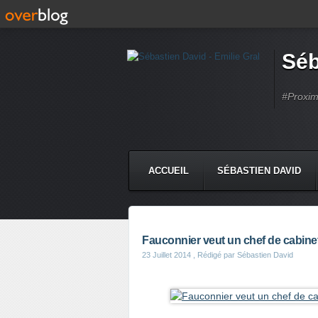
Séb
#Proximi
ACCUEIL
SÉBASTIEN DAVID
Fauconnier veut un chef de cabinet
23 Juillet 2014
, Rédigé par Sébastien David