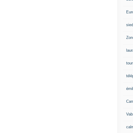
Eur
sie
Zon
lau
tou
tél
émil
Can
Vab
calm