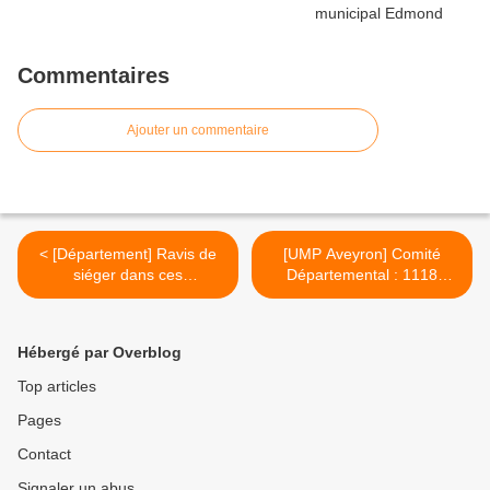
Commentaires
Ajouter un commentaire
< [Département] Ravis de
[UMP Aveyron] Comité
siéger dans ces
Départemental : 1118
commissions-là !
adhérents sur le
département dont 97
nouveaux adhérents. >
Hébergé par Overblog
Top articles
Pages
Contact
Signaler un abus