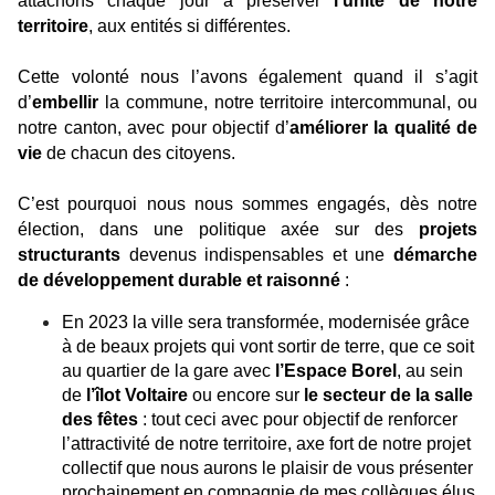
attachons chaque jour à préserver
l’unité de notre
territoire
, aux entités si différentes.
Cette volonté nous l’avons également quand il s’agit
d’
embellir
la commune, notre territoire intercommunal, ou
notre canton, avec pour objectif d’
améliorer la qualité de
vie
de chacun des citoyens.
C’est pourquoi nous nous sommes engagés, dès notre
élection, dans une politique axée sur des
projets
structurants
devenus indispensables et une
démarche
de développement durable et raisonné
:
En 2023 la ville sera transformée, modernisée grâce
à de beaux projets qui vont sortir de terre, que ce soit
au quartier de la gare avec
l’Espace Borel
, au sein
de
l’îlot Voltaire
ou encore sur
le secteur de la salle
des fêtes
: tout ceci avec pour objectif de renforcer
l’attractivité de notre territoire, axe fort de notre projet
collectif que nous aurons le plaisir de vous présenter
prochainement en compagnie de mes collègues élus